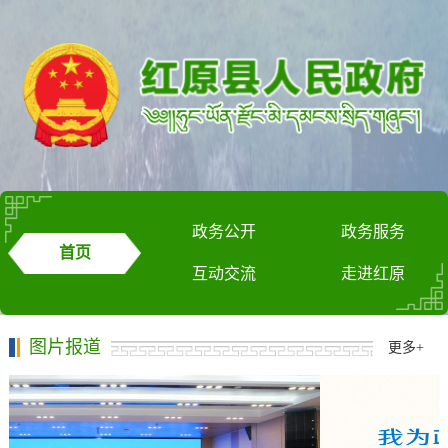
政务公开
政务服务
首页
互动交流
走进红原
图片报道
更多
+