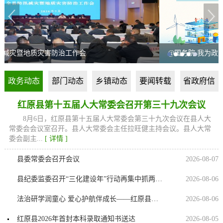
会
@国务院 我为政府工作报告提建议
政务动态
部门动态
乡镇动态
要闻转载
省政府信
息
红原县第十五届人大常委会召开第三十九次会议
8月6日，红原县第十五届人大常委会第三十九次会议在县人大
常委会会议室召开。县人大常委会主任拉旺健主持会议。县人大常
委会副主...
[ 详情 ]
县委常委会召开会议
2026-08-07
县纪委监委召开“三化建设年”行动再集中抓两年工作推进会
2026-08-06
法治研学润童心 爱心护航伴成长——红原县开展“爱心爸妈·格桑梅朵”暑期法治研学实践系列活动
2026-08-06
红原县2026年首封本科录取通知书送达
2026-08-05