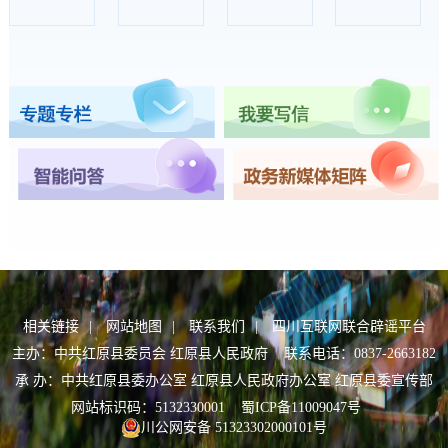
相关链接
|
网站地图
|
联系我们
|
四川互联网联合辟谣平台
主办：中共红原县委员会 红原县人民政府 联系电话：0837-2663182
承 办：中共红原县委办公室 红原县人民政府办公室 红原县委宣传部
网站标识码：5132330001
蜀ICP备11009047号
川公网安备 51323302000101号