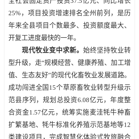
全社会固定资产投资
37.5
亿元、同比增长
25%
，项目投资增速排名全州前列，是历
年来全县项目个数最多、投资额度最大、
开复工进度最快的一年。
现代牧业变中求新。
始终坚持牧业转
型升级，走
“规模经营、健康养殖、加工增
值、生态友好”的现代化畜牧业发展道路。
成功闯进全国
15
个草原畜牧业转型升级示
范县序列，规划总投资
6.08
亿元，年度整
合资金
1.57
亿元，统筹实施麦洼牦牛种畜
扩繁基地、牦牛标准化养殖示范基地等
12
类建设项目，完成智慧化体验式牧旅融合