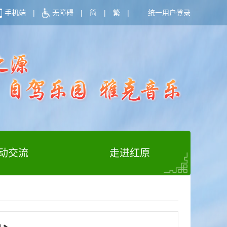
手机端
|
无障碍
|
简
|
繁
|
统一用户登录
动交流
走进红原