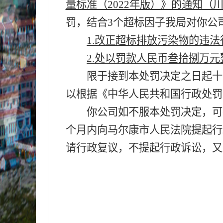
量标准（2022年版）》的通知（川
罚
，结合3个超标因子
我局对你
公
1.改正超标排放污染物的违法
2.
处以罚款人民币叁拾捌万元整（¥
限于接到本处罚决定之日起十
以根据《中华人民共和国行政处罚
你
公司
如不服本处罚决定，可
个月内向
马尔康市
人民法院提起行
请行政复议，不提起行政诉讼，又