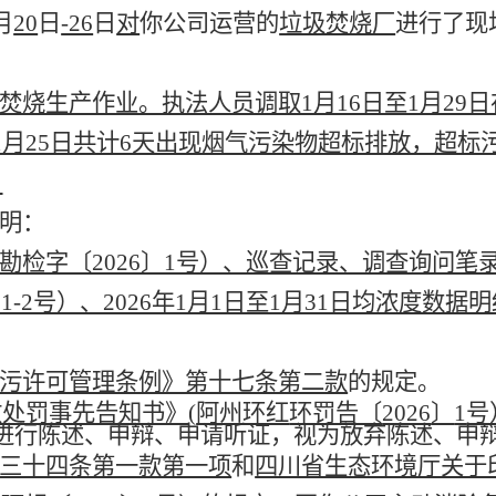
月
20
日
-26
日
对
你公司运营的
垃圾焚烧厂
进行了现
焚烧生产作业。执法人员调取1月16日至1月29
至1月25日共计6天出现烟气污染物超标排放，超
。
明：
检字〔2026〕1号）、巡查记录、调查询问笔录（
1-2号）、2026年1月1日至1月31日均浓度
污许可管理条例》第十七条第二款
的规定。
处罚事先告知书》(
阿州环红
环罚告〔
2026
〕
1
号
进行
陈
述、申辩、申请听证，视为放弃陈述、申
三十四条第一款第一项
和
四川省生态环境厅关于