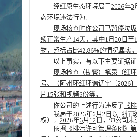
经红原生态环境局于
2026
年
3
态环境违法行为：
现场核查时你公司已暂停垃圾
续正常生产14天，其中1月20日
物，超标占比42.86%的情况属实
以上事实，有以下主要证据证
现场检查（勘察）笔录（红环勘
号、（阿州环红环询调字〔2026〕
片15张
和
视频6份等
。
你
公司
的上述行为违反了
《排
我
局
于
2026
年
6
月
2
日以
《行政
权）。
202
6
年
6
月
12
日，你公司未
依据
《排污许可管理条例》第