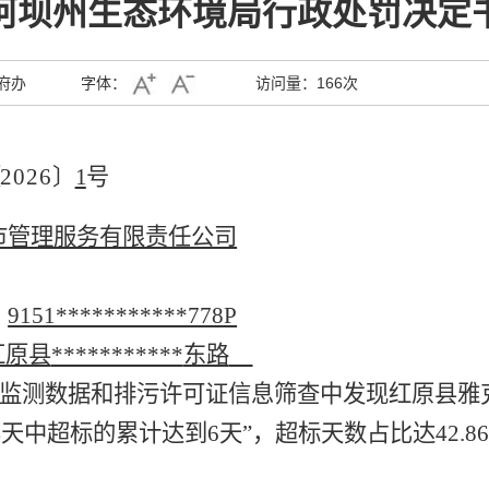
阿坝州生态环境局行政处罚决定
府办
字体：
访问量：
166次
〔
2026
〕
1
号
市管理服务有限责任公司
：
9151***********778P
红原县
***********
东路
监测数据和排污许可证信息筛查中发现红原县雅
14天中超标的累计达到6天”，超标天数占比达42.