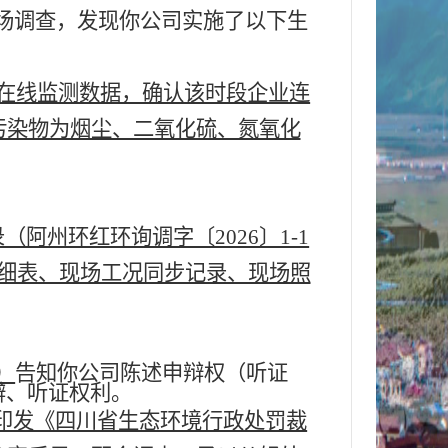
场调查，发现你公司实施了以下生
日在线监测数据，确认该时段企业连
标污染物为烟尘、二氧化硫、氮氧化
阿州环红环询调字〔2026〕1-1
数据明细表、现场工况同步记录、现场照
）
告知你
公司
陈述申辩权（听证
辩、听证权利。
印发《四川省生态环境行政处罚裁