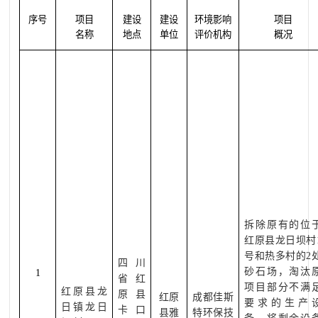
序号
项目
建设
建设
环境影响
项目
名称
地点
单位
评价机构
概况
拆除原有的位
红原县龙日坝村
号和热多村的
2
四川
砂石场，淘汰
1
省红
项目部分不满
红原县龙
原县
红原
成都佳斯
要求的生产
日镇龙日
卡口
县雅
特环保技