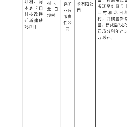
备，将剩余设
坝村、阿
村、
克矿
术有限公
搬迁至红原县
木乡卡口
龙日
业有
司
口村和龙日
村技改搬
坝村
限责
村，并购置新
迁新建砂
任公
备，建成后
2
处
场项目
司
石场分别年产
3
万
t
砂石。