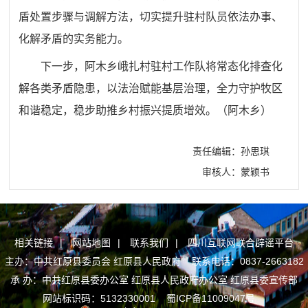
盾处置步骤与调解方法，切实提升驻村队员依法办事、
化解矛盾的实务能力。
下一步，阿木乡峨扎村驻村工作队将常态化排查化
解各类矛盾隐患，以法治赋能基层治理，全力守护牧区
和谐稳定，稳步助推乡村振兴提质增效。（阿木乡）
责任编辑：孙思琪
审核人：蒙颖书
相关链接
|
网站地图
|
联系我们
|
四川互联网联合辟谣平台
主办：中共红原县委员会 红原县人民政府 联系电话：0837-2663182
承 办：中共红原县委办公室 红原县人民政府办公室 红原县委宣传部
网站标识码：5132330001
蜀ICP备11009047号