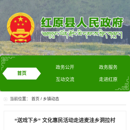
政务公开
政务服务
首页
互动交流
走进红原
当前位置：
首页
/
乡镇动态
“送戏下乡” 文化惠民活动走进麦洼乡洞拉村