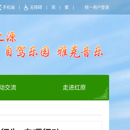
手机端
|
无障碍
|
简
|
繁
|
统一用户登录
动交流
走进红原