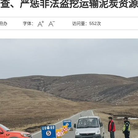
严查、严惩非法盗挖运输泥炭资源
府办
字体：
访问量：
552次