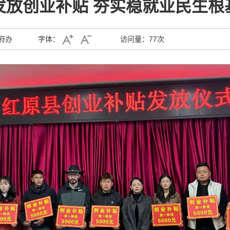
发放创业补贴 夯实稳就业民生根
府办
字体：
访问量：
77次