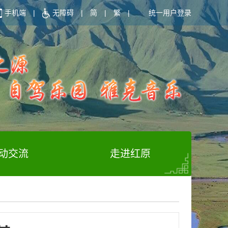
手机端
|
无障碍
|
简
|
繁
|
统一用户登录
动交流
走进红原