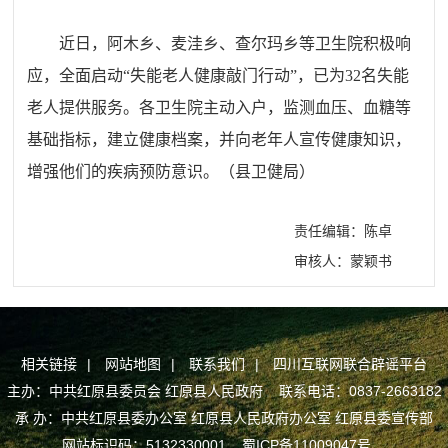
近日，阿木乡、麦洼乡、查尔玛乡等卫生院积极响
应，全面启动“失能老人健康敲门行动”，已为32名失能
老人提供服务。各卫生院主动入户，监测血压、血糖等
基础指标，建立健康档案，并向老年人宣传健康知识，
增强他们的疾病预防意识。（县卫健局）
责任编辑：陈卓
审核人：蒙颖书
相关链接
|
网站地图
|
联系我们
|
四川互联网联合辟谣平台
主办：中共红原县委员会 红原县人民政府 联系电话：0837-2663182
承 办：中共红原县委办公室 红原县人民政府办公室 红原县委宣传部
网站标识码：5132330001
蜀ICP备11009047号