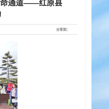
命通道——红原县
动
分享到：