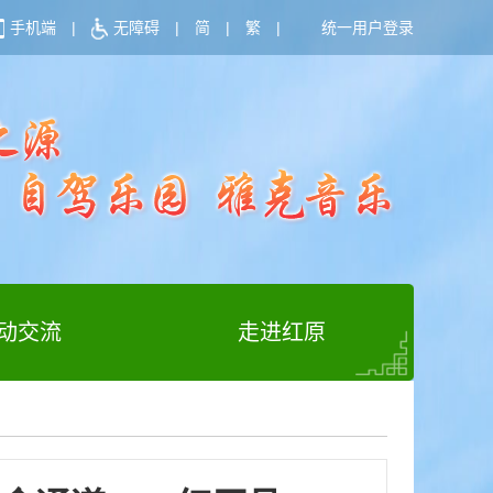
手机端
|
无障碍
|
简
|
繁
|
统一用户登录
动交流
走进红原