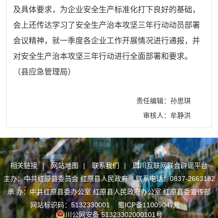
及具体要求，为企业安全生产标准化打下良好的基础，
会上还传达学习了安全生产治本攻坚三年行动动员部署
会议精神，就一季度各企业工作开展情况进行通报，并
对安全生产治本攻坚三年行动进行全面部署和要求。
（县应急管理局）
责任编辑：孙思琪
审核人：牟静洪
相关链接
|
网站地图
|
联系我们
|
四川互联网联合辟谣平台
主办：中共红原县委员会 红原县人民政府 联系电话：0837-2663182
承 办：中共红原县委办公室 红原县人民政府办公室 红原县委宣传部
网站标识码：5132330001
蜀ICP备11009047号
川公网安备 51323302000101号