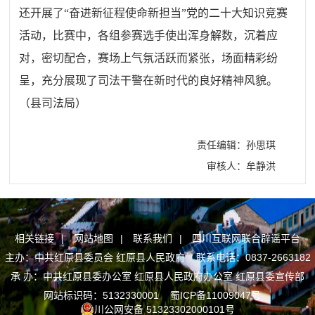
还开展了“奋进新征程使命新担当”党的二十大知识竞赛
活动，比赛中，各组参赛选手使出浑身解数，沉着应
对，密切配合，赛场上气氛活跃而紧张，场面精彩纷
呈，充分展现了司法干警在新时代的良好精神风貌。
（县司法局）
责任编辑：孙思琪
审核人：牟静洪
相关链接
|
网站地图
|
联系我们
|
四川互联网联合辟谣平台
主办：中共红原县委员会 红原县人民政府 联系电话：0837-2663182
承 办：中共红原县委办公室 红原县人民政府办公室 红原县委宣传部
网站标识码：5132330001
蜀ICP备11009047号
川公网安备 51323302000101号