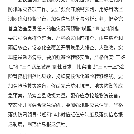
防汛减灾各项工作。要加强会商预警预判，用好用活监
测网络和预警平台，加强信息共享与分析研判，健全完
善直达基层责任人的临灾暴雨预警“喊醒”“叫应”机制。
要加强隐患排查整治，严格落实雨前排查、雨中巡查和
雨后核查，常态化全覆盖开展隐患大排查、大整改，实
现隐患动态清零。要加强避险转移安置，严格落实“三避
让”和“三个紧急撤离”刚性要求，扎实推动“三人一屋”避
险管控机制落地见效，持续复核优化避险转移路线。要
加强抢险救灾准备，修编完善防汛抗旱、地灾防御等应
急预案，统筹全县救援力量，配齐应急抢险物资设备，
常态化开展综合应急演练。要加强汛期应急值守，严格
落实防汛领导带班和24小时值班值守制度及落实信息报
送制度，规范信息报送流程。