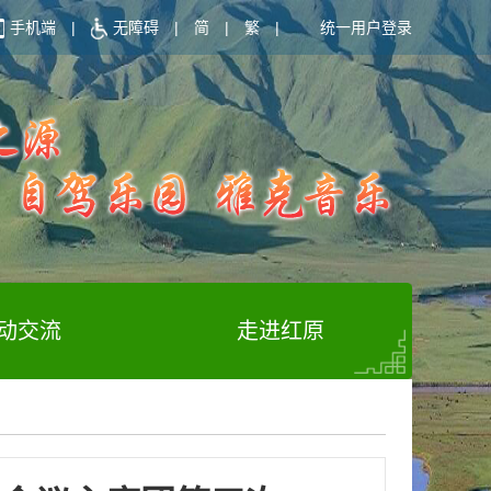
手机端
|
无障碍
|
简
|
繁
|
统一用户登录
动交流
走进红原