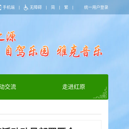
手机端
|
无障碍
|
简
|
繁
|
统一用户登录
动交流
走进红原