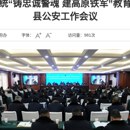
统“铸忠诚警魂 建高原铁军”教
县公安工作会议
府办
字体：
访问量：
981次