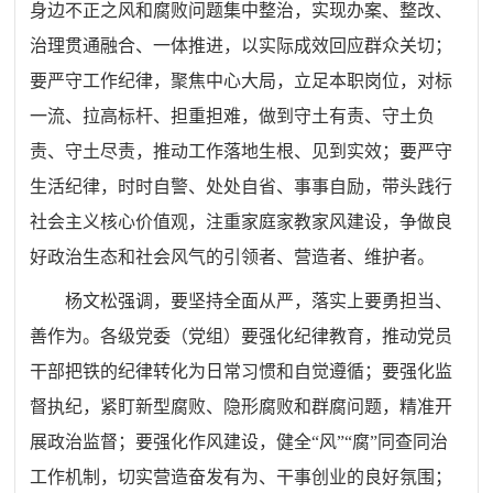
身边不正之风和腐败问题集中整治，实现办案、整改、
治理贯通融合、一体推进，以实际成效回应群众关切；
要严守工作纪律，聚焦中心大局，立足本职岗位，对标
一流、拉高标杆、担重担难，做到守土有责、守土负
责、守土尽责，推动工作落地生根、见到实效；要严守
生活纪律，时时自警、处处自省、事事自励，带头践行
社会主义核心价值观，注重家庭家教家风建设，争做良
好政治生态和社会风气的引领者、营造者、维护者。
杨文松强调，要坚持全面从严，落实上要勇担当、
善作为。各级党委（党组）要强化纪律教育，推动党员
干部把铁的纪律转化为日常习惯和自觉遵循；要强化监
督执纪，紧盯新型腐败、隐形腐败和群腐问题，精准开
展政治监督；要强化作风建设，健全“风”“腐”同查同治
工作机制，切实营造奋发有为、干事创业的良好氛围；