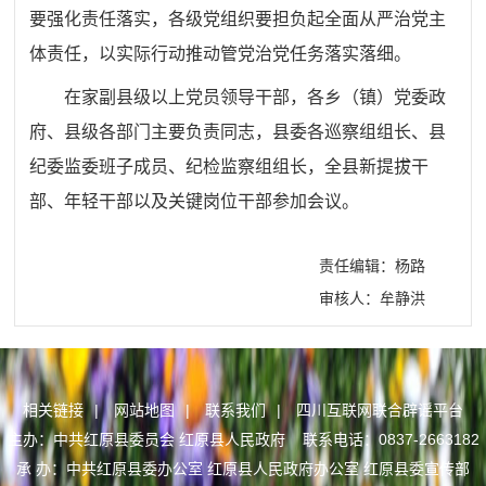
要强化责任落实，各级党组织要担负起全面从严治党主
体责任，以实际行动推动管党治党任务落实落细。
在家副县级以上党员领导干部，各乡（镇）党委政
府、县级各部门主要负责同志，县委各巡察组组长、县
纪委监委班子成员、纪检监察组组长，全县新提拔干
部、年轻干部以及关键岗位干部参加会议。
责任编辑：杨路
审核人：牟静洪
相关链接
|
网站地图
|
联系我们
|
四川互联网联合辟谣平台
主办：中共红原县委员会 红原县人民政府 联系电话：0837-2663182
承 办：中共红原县委办公室 红原县人民政府办公室 红原县委宣传部