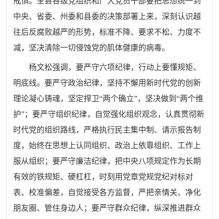
戒惧。全县各级党组织和广大党员干部要把思想统一到
中央、省委、州委和县委的决策部署上来，深刻认识越
往后反腐败越严的形势，标准不降、要求不松、力度不
减，坚决清除一切侵蚀党的肌体健康的病毒。
杨文松强调，要严守六项纪律，行动上要懂规矩、
明底线。要严守政治纪律，坚持不懈用新时代党的创新
理论凝心铸魂，坚定捍卫“两个确立”，坚决做到“两个维
护”；要严守组织纪律，自觉强化组织观念，认真贯彻新
时代党的组织路线，严格执行民主集中制、请示报告制
度，始终在思想上认同组织、政治上依靠组织、工作上
服从组织；要严守廉洁纪律，把中央八项规定作为长期
有效的铁规矩、硬杠杠，时刻用党章党规党纪对标对
表、校准偏差，自觉接受各方监督，严把亲情关、净化
朋友圈、管住身边人；要严守群众纪律，纵深推进群众