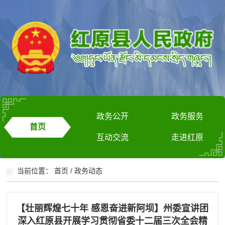
政务公开
政务服务
首页
互动交流
走进红原
当前位置：
首页
/
政务动态
【壮丽辉煌七十年 感恩奋进新阿坝】州委宣讲团
深入红原县开展学习贯彻省委十二届三次全会精