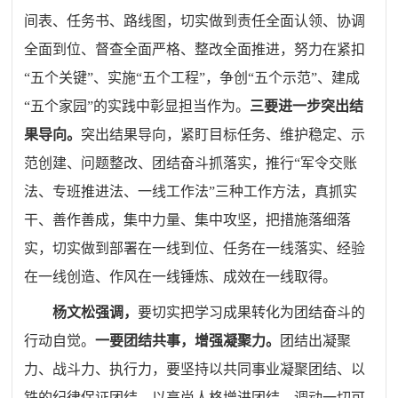
间表、任务书、路线图，切实做到责任全面认领、协调
全面到位、督查全面严格、整改全面推进，努力在紧扣
“五个关键”、实施“五个工程”，争创“五个示范”、建成
“五个家园”的实践中彰显担当作为。
三要进一步突出结
果导向。
突出结果导向，紧盯目标任务、维护稳定、示
范创建、问题整改、团结奋斗抓落实，推行“军令交账
法、专班推进法、一线工作法”三种工作方法，真抓实
干、善作善成，集中力量、集中攻坚，把措施落细落
实，切实做到部署在一线到位、任务在一线落实、经验
在一线创造、作风在一线锤炼、成效在一线取得。
杨文松强调，
要切实把学习成果转化为团结奋斗的
行动自觉。
一要团结共事，增强凝聚力。
团结出凝聚
力、战斗力、执行力，要坚持以共同事业凝聚团结、以
铁的纪律保证团结、以高尚人格增进团结，调动一切可