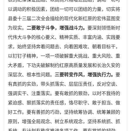
以调动的积极因素，团结一切可以团结的力量，切实将
县委十三届二次全会描绘的现代化新红原的宏伟蓝图变
为现实。
二要敢于斗争，增强战斗力。
要深刻领悟新时
代伟大斗争的核心要义、精神实质、丰富内涵、实践要
求，始终坚持奔着问题去、向着困难攻、朝着目标干，
以钉钉子精神，一项一项破解重大挑战、重大风险、重
大矛盾，下功夫破解制约红原高质量发展和长治久安的
深层次、根本性问题。
三要转变作风，增强执行力。
要
有真抓的实劲，带头抓落实、层层压责任，反对空谈、
强调实干、注重落实。要有敢抓的狠劲，以时不我待的
紧迫感、狠抓落实的责任感，恪尽职守、敢于担当、做
好工作。要有善抓的巧劲，坚持统筹协调、统筹兼顾的
原则，增强全局观念、树立系统观念，坚持系统抓、抓
系统，有计划有秩序推进各项工作。要有常抓的韧劲，