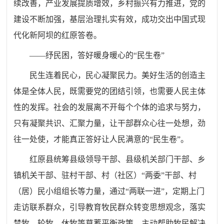
续改善，产业发展提质增效，乡村振兴有力推进，党的
建设不断加强，基层治理扎实有效，成功交出中国式现
代化新阿坝的红原答卷。
——纾民困，答好暖身暖心的“民生卷”
民生连着民心，民心凝聚民力。美好生活的创造主
体是全体人民，既需要党的团结引领，也需要人民主体
性的发挥。社会的发展离不开每个个体的追求与努力，
只有凝聚共识、汇聚力量，让干部群众心往一处想，劲
往一处使，才能真正答好让人民满意的“民生卷”。
红原县统筹县级领导干部、县级机关部门干部、乡
镇机关干部、驻村干部、村（社区）“两委”干部、村
（居）民小组组长等力量，通过“两联一进”，定期上门
走访联系群众，引导教育牧民群众转变思想观念，落实
禁牧、轮牧、休牧等草蓄平衡政策，主动帮助牧民解决