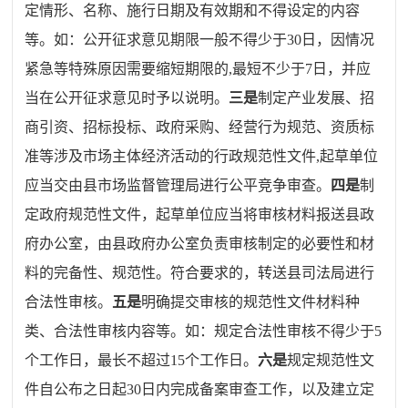
定情形、名称、施行日期及有效期和不得设定的内容
等。如：公开征求意见期限一般不得少
于
30
日
，
因情况
紧急等
特殊
原因需要缩短期限的
,
最短不少于
7
日
，
并应
当在公开征求意见时予以说明。
三是
制定产业发展、招
商引资、招标投标、政府采购、经营行为规范、资质标
准等涉及市场主体经济活动的行政规范性文件
,
起草单位
应当交由县市场监督管理局进行公平竞争审查。
四是
制
定政府规范性文件
，
起草单位应当将审核材料报送县政
府办公室
，
由县政府办公室负责审核制定的必要性和材
料的完备性、规范性。符合要求的
，
转送县司法局进行
合法性审核。
五是
明确提交审核的规范性文件材料种
类、合法性审核内容等。如：规定合法性审核不得少于
5
个工作日
，
最长不超过
15
个工作日。
六是
规定规范性文
件自公布之日起
30
日内完成备案审查工作，以及建立定