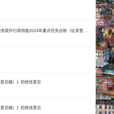
红原县推进政府职能转变和“放管服”改革当政务公开协调小组办公室关于再次征求《红原县优化政务服务提升行政效能2024年重点任务台账（征求意见稿）》意见的函
求意见稿）》的修改意见
求意见稿）》的修改意见