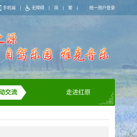
手机端
|
无障碍
|
简
|
繁
|
统一用户登录
动交流
走进红原