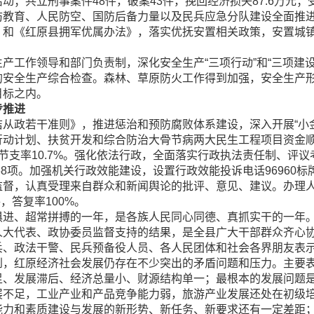
；共立刑事案件48件，破案43件，挽回经济损失87.6万元；受
育、人民防空、国防后备力量以及民兵应急分队建设全面推进
》和《红原县拥军优属办法》，落实优抚安置相关政策，安置城镇
作领导和部门负责制，深化安全生产“三项行动”和“三项建设
的安全生产综合检查。森林、草原防火工作得到加强，安全生产
目标之内。
步推进
政若干准则》，推进惩治和预防腐败体系建设，深入开展“小金
行动计划、扶贫开发和综合防治大骨节病两大民生工程项目资金
，综合节支率10.7%。强化依法行政，全面落实行政执法责任制、
68项。加强机关行政效能建设，设置行政效能投诉电话96960
督，认真受理来自群众和新闻舆论的批评、意见、建议。办理人大
，答复率100%。
、超常拼搏的一年，是各族人民同心同德、真抓实干的一年。
人大代表、政协委员监督支持的结果，是全县广大干部群众齐心
兵、政法干警、民兵预备役人员、各人民团体和社会各界朋友表
红原经济社会发展仍存在不少突出的矛盾问题和压力。主要表
足、发展滞后、经济总量小、财源结构单一；最根本的发展问题
展不足，工业产业和产品竞争能力弱，旅游产业发展还处在初级
能力和素质建设与发展的新形势、新任务、新要求还有一定差距