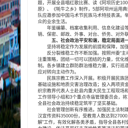
题，开展全县唱红歌比赛、读《阿坝历史10
原》、《牦牛之乡》制作，5部阿坝州运用典
队应邀参加中国马术节民族马术特技表演。举
众的业余生活。
年鉴编纂、档案收集利用、信息化建设等工
销、保密、邮政、外事、对台、侨务、对外
五、社会政治平安和谐，稳定局面进
坚持将稳定作为发展的前提和保障，加强和
反分裂维稳工作不断加强。按照州委“主动
注重策略，团结一切可以团结的力量，优化
制。各乡镇建立群防群治维稳力量，实行巡
应对转向主动作为。
民族宗教工作深入开展。积极开展民族团结进
基础设施和地质灾害治理改造；投入两项资金1
织宗教界代表人士赴县内重大民生工程现场
工作领导小组和3个重点寺庙管理委员会，将
全县社会政治持续稳定筑牢了坚实基础。
社会管理创新有序推进。加强民主法制建设
汉宣传资料35000份，受教育人数达到27
解”工作，有效化解各类矛盾，指导全县各村