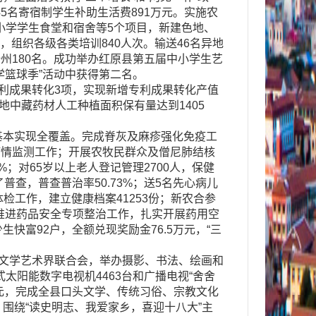
45名寄宿制学生补助生活费891万元。实施农
小学学生食堂和宿舍等5个项目，新建色地、
，组织各级各类培训840人次。输送46名异地
州180名。成功举办红原县第五届中小学生艺
学篮球季”活动中获得第二名。
利成果转化3项，实现新增专利成果转化产值
地中藏药材人工种植面积保有量达到1405
本实现全覆盖。完成脊灰及麻疹强化免疫工
病情监测工作；开展农牧民群众及僧尼肺结核
7%；对65岁以上老人登记管理2700人，保健
普查，普查普治率50.73%；送5名先心病儿
检工作，建立健康档案41253份；新农合参
入推进药品安全专项整治工作，扎实开展药用空
快富92户，全额兑现奖励金76.5万元，“三
文学艺术界联合会，举办摄影、书法、绘画和
太阳能数字电视机4463台和广播电视“舍舍
万元，完成全县口头文学、传统习俗、宗教文化
围绕“读史明志、我爱家乡，喜迎十八大”主