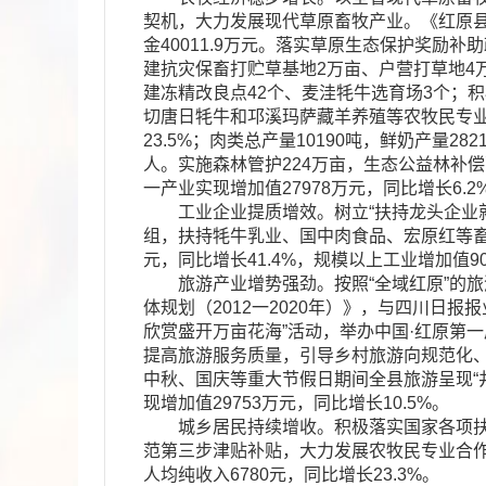
契机，大力发展现代草原畜牧产业。《红原县
金40011.9万元。落实草原生态保护奖励补
建抗灾保畜打贮草基地2万亩、户营打草地4万亩
建冻精改良点42个、麦洼牦牛选育场3个；积
切唐日牦牛和邛溪玛萨藏羊养殖等农牧民专业合作
23.5%；肉类总产量10190吨，鲜奶产量2
人。实施森林管护224万亩，生态公益林补偿面积
一产业实现增加值27978万元，同比增长6.2
工业企业提质增效。树立“扶持龙头企业就
组，扶持牦牛乳业、国中肉食品、宏原红等畜产
元，同比增长41.4%，规模以上工业增加值90
旅游产业增势强劲。按照“全域红原”的旅
体规划（2012一2020年）》，与四川日
欣赏盛开万亩花海”活动，举办中国·红原第
提高旅游服务质量，引导乡村旅游向规范化、
中秋、国庆等重大节假日期间全县旅游呈现“井喷
现增加值29753万元，同比增长10.5%。
城乡居民持续增收。积极落实国家各项扶持
范第三步津贴补贴，大力发展农牧民专业合作组
人均纯收入6780元，同比增长23.3%。