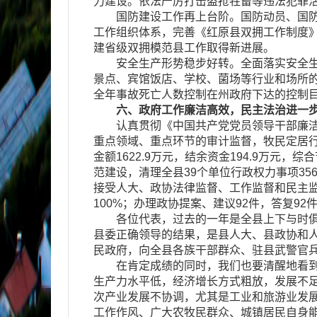
力建设。依法严厉打击盗抢牲畜等违法犯罪活动
国防建设工作再上台阶。国防动员、国防教
工作组织体系，完善《红原县双拥工作制度
建省级双拥模范县工作取得新进展。
安全生产形势稳步好转。全面落实安全生产工
景点、宾馆饭店、学校、菌场等行业和场所
全年事故死亡人数控制在州政府下达的控制
六、政府工作廉洁高效，民主法治进一
认真贯彻《中国共产党党员领导干部廉洁从
重点领域、重点环节的审计监督，牧民定居
金额1622.9万元，结余资金194.9万元
范建设，清理全县39个单位行政权力事项35
接受人大、政协法律监督、工作监督和民主监
100%；办理政协提案、建议92件，答复92件
各位代表，过去的一年是全县上下与时俱进
县委正确领导的结果，是县人大、县政协和
民政府，向全县各族干部群众、驻县武警官
在肯定成绩的同时，我们也要清醒地看到，
生产力水平低，经济增长方式粗放，发展不
次产业发展不协调，尤其是工业和旅游业发
工作作风、广大农牧民群众、城镇居民自身