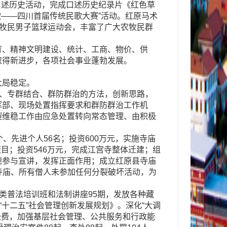
口述历史活动，完成口述历史纪录片《红色草
——四川首届传统民歌大赛”活动。红原马术
农牧民男子篮球运动会，丰富了广大农牧民群
、精神文明建设、统计、工商、物价、供
取得新进步，各项社会事业蓬勃发展。
大局稳定。
、专群结合、群防群治的方法，创新思路，
挥部、现场处置指挥要求和群防群治工作机
裂维稳工作由应急处置转向常态管理、由积极
先进个人56名；投资600万元，实施寺庙
项目；投资546万元，完成江宫寺整体迁建；组
德参与宣讲，发挥正面作用；成立红原县寺庙
座寺庙、所有僧人未参加任何分裂破坏活动，为
类普法培训班和法制讲座95期，发放各种藏
“十二五”社会管理创新发展规划》。深化“大调
经费，加强基层社会管理、公共服务和行政能