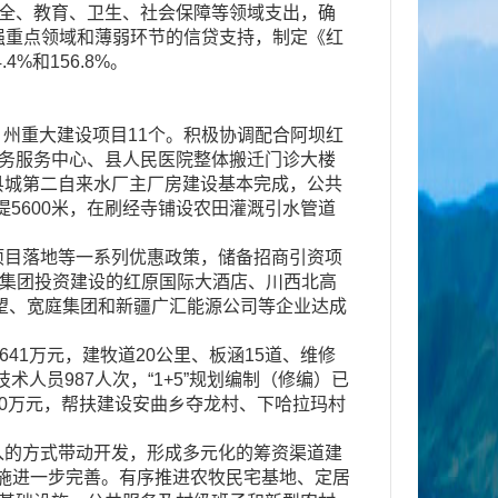
全、教育、卫生、社会保障等领域支出，确
加强重点领域和薄弱环节的信贷支持，制定《红
%和156.8%。
。
州重大建设项目11个。积极协调配合阿坝红
政务服务中心、县人民医院整体搬迁门诊大楼
县城第二自来水厂主厂房建设基本完成，公共
堤5600米，在刷经寺铺设农田灌溉引水管道
目落地等一系列优惠政策，储备招商引资项
腾集团投资建设的红原国际大酒店、川西北高
望、宽庭集团和新疆广汇能源公司等企业达成
41万元，建牧道20公里、板涵15道、维修
人员987人次，“1+5”规划编制（修编）已
60万元，帮扶建设安曲乡夺龙村、下哈拉玛村
的方式带动开发，形成多元化的筹资渠道建
设施进一步完善。有序推进农牧民宅基地、定居