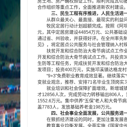
房土地、房产确权颁证工作。顺利完成瓦切撤
合作组织等重点工作，全面推进新农村建设
三、民生工程有序推进，人民生活进
从群众最关心、最直接、最现实的利益问题
牧民定居行动计划超额完成。按照《阿坝州牧
元，其中定居房建设44854万元、公共基础
通过省、州验收，并获得好评。在全州率先
见》，将定居点公共服务与社会管理纳入村
扶贫开发和综合防治大骨节病试点工作全面
开发和综合防治大骨节病试点工作。共投资38
生防等工程任务，完成扶贫开发和综合防治大
发项目；投资400万元，实施邛溪镇达格龙
“9+3”免费职业教育成效显著。继续落实“
变就业观念，推荐、安排71名毕业生顶岗实习
就业培训和社会保障扩面增效。新增城镇就业
才12856人次，完成劳动力转移输出806人，
1552.6万元。集中供养“五保”老人和大骨节
盖7783人，发放基础养老金198万元。
四、社会事业全面发展，公共服务进
在狠抓经济建设的同时，更加注重发展各
教育事业均衡发展。全面实施《国家中长期教