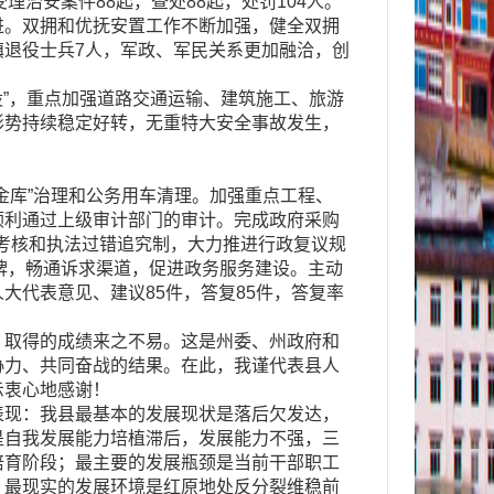
理治安案件88起，查处88起，处罚104人。
。双拥和优抚安置工作不断加强，健全双拥
退役士兵7人，军政、军民关系更加融洽，创
”，重点加强道路交通运输、建筑施工、旅游
形势持续稳定好转，无重特大安全事故发生，
库”治理和公务用车清理。加强重点工程、
顺利通过上级审计部门的审计。完成政府采购
评议考核和执法过错追究制，大力推进行政复议规
标牌，畅通诉求渠道，促进政务服务建设。主动
代表意见、建议85件，答复85件，答复率
取得的成绩来之不易。这是州委、州政府和
协力、共同奋战的结果。在此，我谨代表县人
示衷心地感谢！
现：我县最基本的发展现状是落后欠发达，
是自我发展能力培植滞后，发展能力不强，三
培育阶段；最主要的发展瓶颈是当前干部职工
；最现实的发展环境是红原地处反分裂维稳前