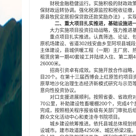
财税金融稳健运行。实施积极的财政政策，
保财政运转协调。强化税源监控和税收征缴，
原县牧民定居担保贷款还款奖励办法》，实现存款余
二、重大项目扎实推进，基础设施进
大力实施项目投资拉动战略，强力推进基
重点项目扎实推进。认真筛选、论证、包装一
原机场建设、省道302线安曲乡至阿坝县城
主体建设，县城供暖工程（一期）主厂房、
租赁房第一期40套竣工并陆续入住、第二期4
26000米。
招商引资卓有成效。实施开放合作战略，修
目20个。在第十三届西博会上红原签约项目
原草地沙化治理生态经济新模式研究与示范等
意向性投资协议。
对口支援进展顺利。按照省委、省政府对口援藏
70公里，补助建设牲畜暖棚200个，完成4
完成，按照相关程序报省级有关部门审批后组
群众文化活动中心和麦洼寺书院项目。
城乡建设统筹推进。依托县城总体规划修编
设城市。建市政道路4250米、城区桥梁2