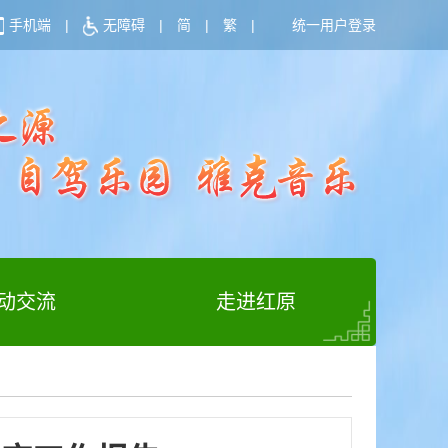
手机端
|
无障碍
|
简
|
繁
|
统一用户登录
动交流
走进红原