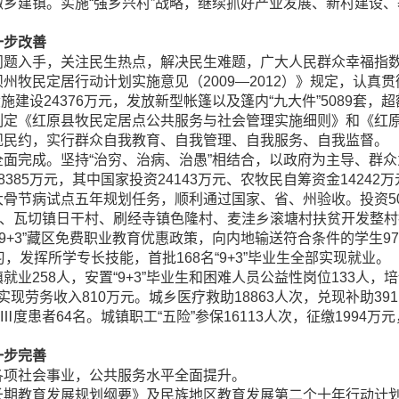
乡建镇。实施“强乡兴村”战略，继续抓好产业发展、新村建设
。
一步改善
入手，关注民生热点，解决民生难题，广大人民群众幸福指数
民定居行动计划实施意见（2009—2012）》规定，认真贯彻
设施建设24376万元，发放新型帐篷以及篷内“九大件”5089套
制定《红原县牧民定居点公共服务与社会管理实施细则》和《红
规民约，实行群众自我教育、自我管理、自我服务、自我监督。
完成。坚持“治穷、治病、治愚”相结合，以政府为主导、群众
385万元，其中国家投资24143万元、农牧民自筹资金1424
骨节病试点五年规划任务，顺利通过国家、省、州验收。投资5
村、瓦切镇日干村、刷经寺镇色隆村、麦洼乡滚塘村扶贫开发整
9+3”藏区免费职业教育优惠政策，向内地输送符合条件的学生97名
，发挥所学专长技能，首批168名“9+3”毕业生全部实现就业。
258人，安置“9+3”毕业生和困难人员公益性岗位133人，
实现劳务收入810万元。城乡医疗救助18863人次，兑现补助391
病Ⅲ度患者64名。城镇职工“五险”参保16113人次，征缴1994
一步完善
项社会事业，公共服务水平全面提升。
育发展规划纲要》及民族地区教育发展第二个十年行动计划，全