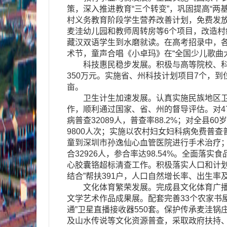
策，深入推进教育“三个转变”，巩固提高“两基
村义务教育阶段学生营养改善计划，免费发放
麦洼幼儿园和教师周转房等6个项目，改造村级
藏汉双语学生到水磨就读。在高考招录中，各
术节，童声合唱《小卓玛》在“全国少儿歌曲大
科技惠民稳步发展。积极与高等院校、科研
350万元。实施省、州科技计划项目7个，到
亩。
卫生计生加速发展。认真实施民族地区卫生
作，顺利通过国家、省、州的督导评估。对4
病普查32089人，普查率88.2%；对全县6
9800人次；实施以农村妇女妇科病免费普查普
童到深圳市孙逸仙心血管医院进行手术治疗；完
合32926人，参合率达98.54%。全面
心胶囊铬超标清查工作。积极落实人口和计划生育
结合”帮扶391户，人口自然增长率、出生
文化体育繁荣发展。完成县文化体育广播影
文学艺术作品成果展。配套完善33个农家书屋
通”卫星直播接收器550套。保护传承麦洼
及山水传说等文化资源普查，采取政府扶持、