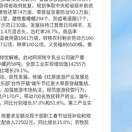
》获得省政府批复，规划争取中央和省级补助资
退牧还草74万亩、草原鼠虫害防治50.1万亩；
公里，建牲畜暖棚294个、防疫巷道圈17个，
示范1230亩。发展扶持江茸茸日玛绵羊、瓦
.4万混合头，出栏率28.7%，商品率
低温食用菌1661万袋，转移农村剩余劳动力160
.7公顷，种草100公顷，义务植树6500株。第
排忧解难。启动阿坝牦牛乳业公司破产重
藏药56吨，全部工业实现增加值14255万
比增长29.1%。
动、良性发展。修编《红原旅游产业发展总
俱乐部”合作开展“端午节红原大草原穿越集结、
设。加强旅游市场执法，规范旅游经营行为，
170户，带动700名牧民转产转业。端午、
比分别增长37.0%和51.8%。第三产业实
按要求足额兑现干部职工春节加班补贴和规
入22502元，同比增长15.0%；农牧民