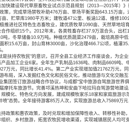
加快建设现代草原畜牧业试点示范县规划（2013—2015年）
助政策，完成草场禁牧补助476万亩、草场平衡奖励643.15万亩，
、贮草库1980平方米；建牧道47公里、板涵12道、维修100
极推进社区特色生态畜牧业，建优质牧草1090亩、天然草地培育
组织15个。2012年末，各类牲畜存栏37.9万混合头，出栏11
8210吨，冬草储备10.9万吨。种植优质蔬菜2479亩，栽培高原中
15.6万亩，封山育林3000亩，沙化治理466.7公顷，植灌35
%。
是扶持农牧民”的意识，召开全县工业经济工作座谈会，为企业
品加工企业6家。全年生产乳制品1636吨、肉制品6609吨、中
27万元，同比增长41.4%。第二产业实现增加值21762万元，同
游布局，深入发掘红色文化和民俗文化，推动旅游与文化交融互
报报业集团签订旅游战略合作协议，与成都“宝中旅游自驾旅游世界
一届摩托车旅游节。完善邛溪热坤和安曲下哈拉玛自驾游营地建
规模化、特色化方向发展，建成规模牧家乐18家和家庭旅游示范户
”态势。全年接待游客85万人次，实现旅游总收入75869万元，同
政策和惠农政策，及时兑现和增加保障性收入、转移性补助，
织、乡村旅游，拓宽农牧民增收渠道，实现城镇居民人均可支配收