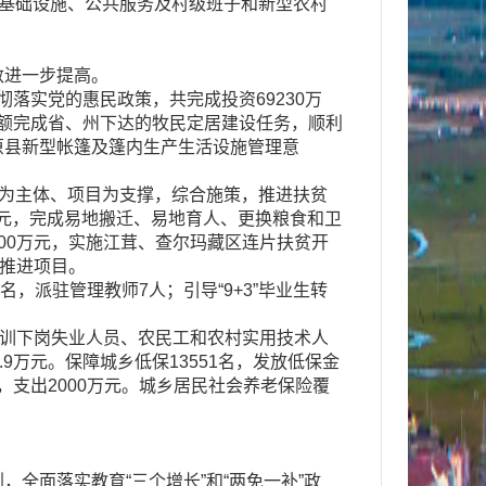
、基础设施、公共服务及村级班子和新型农村
进一步提高。
落实党的惠民政策，共完成投资69230万
，超额完成省、州下达的牧民定居建设任务，顺利
原县新型帐篷及篷内生产生活设施管理意
为主体、项目为支撑，综合施策，推进扶贫
2万元，完成易地搬迁、易地育人、更换粮食和卫
00万元，实施江茸、查尔玛藏区连片扶贫开
村推进项目。
，派驻管理教师7人；引导“9+3”毕业生转
培训下岗失业人员、农民工和农村实用技术人
.9万元。保障城乡低保13551名，发放低保金
万元，支出2000万元。城乡居民社会养老保险覆
面落实教育“三个增长”和“两免一补”政