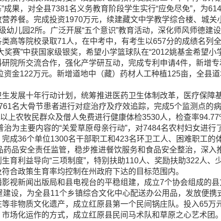
”成果，对全县7381名义务教育阶段学生实行“应免尽免”，为61
营养餐。完成投资1970万元，续建藏文中学教学综合楼、城关
幼儿园2所。广泛开展“五个意识”教育活动，深化师风师德建设
类高等院校录取71人，在中考中，有考生以657分的成绩名列全
奖赛”中获国家级银奖，希望小学篮球队在“2012姚基金希望小
院所交流合作，强化产学研互动，完成专利申请4件，新增专
位资金122万元。新增道地中（藏）药材人工种植125亩，全县道
发展十年行动计划，统筹推进医药卫生体制改革，医疗保障基
761名大骨节患者进行对症治疗及疗效追踪，完成5个监测点的
0岁以上农牧民群众及僧人免费进行健康体检3530人，检查率94.7
治为主要内容的“关爱草原母亲行动”，对7484名农村妇女进行了
成36个单位1300名干部职工和423名环卫工人、困难职工的体
落实食品药品安全责任监管，稳步推进餐饮服务和食品安全整治，深
利益导向“三项制度”，特别扶助110人、奖励扶助322人、少生
率及符合政策生育率均控制在州政府下达的目标范围内。
视新闻出版局和县电视台的平稳组建，成立7个协会组成的县
建设，为全县11个乡镇综合文化中心配送办公用品，发放便携式
锅庄等非物质文化遗产，成立红原县第一个民间锅庄队。投入65
市场化运作的方式，成立红原县民间马术队和草原之心艺术团。