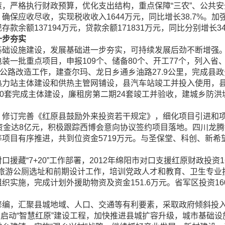
严格执行财政预算，优化支出结构，重点保障“三农”、公共安
确保应收尽收，实现税收收入1644万元，同比增长38.7%。
额137194万元，贷款余额171831万元，同比分别增长34.4
一步夯实
础设施建设，发展基础进一步夯实，可持续发展后劲不断增强
批重点项目，申报109个、储备80个、开工77个，列入省、
段公路改造工作，建查尔玛、龙日乡通乡油路27.9公里，完成县
热力站主体建设和供热主管网铺设，县汽车站竣工并投入使用，
0套完成主体建设，廉租房第二期24套竣工并验收，建城乡防洪
订完善《红原县鼓励外来投资若干规定》，细化项目引进和项
资金达8亿元，积极跟踪西博会意向协议签约项目落地。四川龙
项目有序推进，共到位资金5719万元。与圣保堂、科创、新希
“7+20”工作部署，2012年绵阳市对口支援红原财政投资16
个旅游公厕选址和前期设计工作，培训党政人才和教育、卫生专业技术
织实施，完成计划外援助物资及资金151.6万元。省军区投资1
，汇聚县城地域、人口、交通等有利要素，采取政府倾斜投入
座。启动“智慧红原”建设工程，加快推进县城扩容升级，城市基础