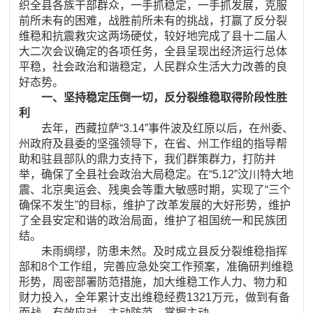
织全县各族干部群众，一手抓稳定，一手抓发展，克服
前所未有的困难，战胜前所未有的挑战，打赢了反分裂
维稳和抗震救灾这两场硬仗，较好地完成了县十二届人
大二次会议确定的各项任务，全县呈现出经济运行总体
平稳，社会政治和谐稳定，人民群众生活大力改善的良
好态势。
一、坚持稳定压倒一切，反分裂维稳取得阶段性胜
利
去年，西藏拉萨“3.14”事件波及红原以后，在州委、
州政府及县委的坚强领导下，在省、州工作组的指导帮
助和驻县部队的鼎力支持下，我们群策群力，打防并
举，确保了全县社会政治大局稳定。在“5.12”汶川特大地
震、北京奥运会、残奥会等重大敏感时期，实现了“三个
确保不发生”的目标，维护了改革发展的大好形势，维护
了全县安定和谐的政治局面，维护了祖国统一和民族团
结。
未雨绸缪，防患未然。及时成立县反分裂维稳指挥
部和8个工作组，完善应急处突工作预案，准确研判维稳
形势，周密部署防范措施，加大维稳工作人力、物力和
财力投入，全年累计支出维稳经费1321万元，做到有备
而战、有效应对、主动防范、掌握主动。