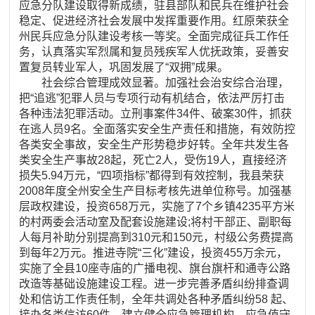
应急分队建设取得新成绩，驻县部队和民兵在维护社会
稳定、促进经济社会发展中发挥重要作用。红原荣获全
州民兵应急分队建设考核一等奖。全面完成征兵工作任
务，认真落实军烈属和复员残疾军人优抚政策，妥善安
置复员转业军人，巩固发展了“双拥”成果。
社会综合管理成效显著。加强社会治安综合治理，
把“追逃”犯罪人员与专项行动有机结合，依法严厉打击
各种违法犯罪活动。立刑事案件34件、破案30件，抓获
在逃人员9名。全面落实安全生产责任和措施，有效防控
各类安全事故，安全生产形势稳步好转。全年共发生各
类安全生产事故28起，死亡2人，受伤19人，直接经济
损失5.94万元，“四项指标”都得到有效控制，我县荣获
2008年度全州安全生产目标考核先进单位称号。加强基
层政权建设，投资658万元，实施了7个乡镇4235平方米
的村两委会活动室及配套设施建设;将村干部正、副职每
人每月补助分别提高到310元和150元，村级公务费提高
到每年2万元。推进寺院“三化”建设，投资455万余元，
实施了全县10座寺庙的广播电视、旗台旗杆和通寺公路
改造等基础设施建设工程。进一步完善矛盾纠纷排查调
处和信访工作责任制，全年共调处各种矛盾纠纷58 起、
接办各类信访60件。建立健全应急管理机构，应急值守