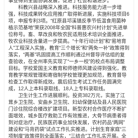
事业得到全面协调发展，促进了社会和谐进步。
科教兴县战略深入推进。科技服务能力进一步增
强，科技成果转化应用推广取得新进展，实施科技项目6
项，申报专利3项。“红原县邛溪镇反季节低温食用菌种
植示范基地”荣获2008年全国“科普惠农兴村计划”先进单
位称号。畜、草改良和牧农民适用技术培训全面推进，
牧农业科技含量进一步提高。“十年行动计划”和“易地育
人”工程深入实施，教育“三个增长”和“两免一补”政策得到
落实，“两基”巩固提高工作顺利通过州督导评估组的复
查验收，在全州率先实现了“一乡一校”的校点布局调整
目标。学校爱国主义教育和师德师风建设得到强化，教
育教学常规管理和寄宿制学校管理更加规范，教育督导
检查工作取得新成效。震后招生考试工作任务圆满完
成，12人上本科录取线、18人上专科录取线。
卫生计生工作进展顺利。投资382万元，实施了江
茸乡卫生院、安曲乡卫生院、妇幼保健站及县人民医院
门诊住院综合楼改扩建项目。新型农村合作医疗不断扩
面增效，城乡医疗救助工作有效推进，大骨节病患者得
到对症治疗，民族医药事业加快发展，农村药品“两网”
建设和“马背药袋”试点工作扎实推进。计划生育家庭“三
项制度”政策得到全面落实，“三结合”工作扎实开展。全