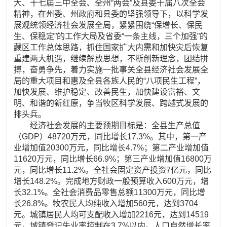
大、十七届三中全会、全州“两会”及县委十届八次全会
精神，在州委、州政府和县委的坚强领导下，以科学发
展观统领经济社会发展全局，紧紧围绕“保增长、保民
生、保稳定”的工作大局及省委“一条主线，三个加强”的
藏区工作总体思路，抓住国家扩大内需和加快灾后恢复
重建两大机遇，继续解放思想，不断创新理念，团结拼
搏，奋勇争先，着力实施一批事关全县经济社会发展全
局的重大项目和惠及全县各族人民的“八项民生工程”，
加快发展、维护稳定、改善民生，加快建设富裕、文
明、和谐的新红原，争当牧区科学发展、跨越式发展的
排头兵。
经济社会发展的主要预期目标是：全县生产总值
（GDP）48720万元，同比增长17.3%。其中，第一产
业增加值20300万元，同比增长4.7%；第二产业增加值
11620万元，同比增长66.9%；第三产业增加值16800万
元，同比增长11.2%。全社会固定资产投资7亿元，同比
增长148.2%。完成地方财政一般预算收入600万元，增
长32.1%。全社会消费品零售总额11300万元，同比增
长26.8%。牧农民人均纯收入增加560元，达到3704
元。城镇居民人均可支配收入增加2216元，达到14519
元。城镇登记失业率控制在3.7%以内。人口自然增长率