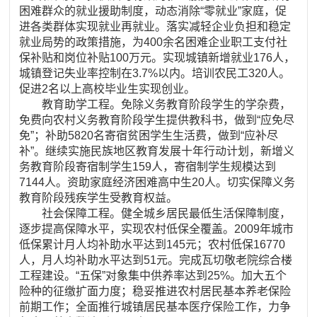
困难群众的就业援助制度，动态消除“零就业”家庭，促
进各类群体实现就业再就业。落实减轻企业负担和稳定
就业局势的政策措施，为400余名困难企业职工支付社
保补贴和岗位补贴100万元。实现城镇新增就业176人，
城镇登记失业率控制在3.7%以内。培训农民工320人。
促进2名以上高校毕业生实现创业。
教育助学工程。免除义务教育阶段学生的学杂费，
免费向农村义务教育阶段学生提供教科书，做到“应免尽
免”；补助5820名寄宿贫困学生生活费，做到“应补尽
补”。继续实施民族地区教育发展十年行动计划，新增义
务教育阶段寄宿制学生159人，寄宿制学生规模达到
7144人。资助家庭经济困难高中生20人。切实保障义务
教育阶段残疾学生受教育权益。
社会保障工程。健全城乡居民最低生活保障制度，
逐步提高保障水平，实现农村低保全覆盖。2009年城市
低保累计月人均补助水平达到145元；农村低保16770
人，月人均补助水平达到51元。完成瓦切敬老院综合楼
工程建设。“五保”对象集中供养率达到25%。加大五个
险种的征缴扩面力度；稳妥推进农村居民基本养老保险
前期工作；全面推行城镇居民基本医疗保险工作，力争