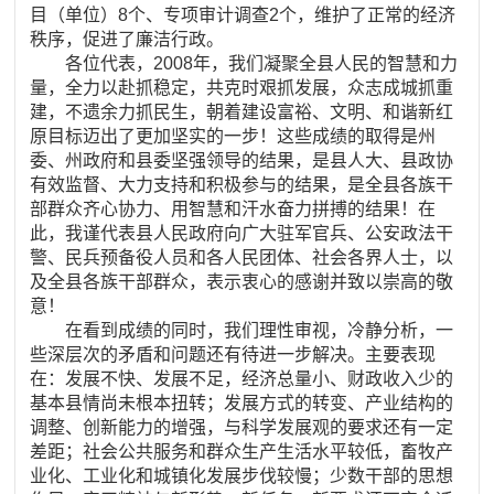
目（单位）8个、专项审计调查2个，维护了正常的经济
秩序，促进了廉洁行政。
各位代表，2008年，我们凝聚全县人民的智慧和力
量，全力以赴抓稳定，共克时艰抓发展，众志成城抓重
建，不遗余力抓民生，朝着建设富裕、文明、和谐新红
原目标迈出了更加坚实的一步！这些成绩的取得是州
委、州政府和县委坚强领导的结果，是县人大、县政协
有效监督、大力支持和积极参与的结果，是全县各族干
部群众齐心协力、用智慧和汗水奋力拼搏的结果！在
此，我谨代表县人民政府向广大驻军官兵、公安政法干
警、民兵预备役人员和各人民团体、社会各界人士，以
及全县各族干部群众，表示衷心的感谢并致以崇高的敬
意！
在看到成绩的同时，我们理性审视，冷静分析，一
些深层次的矛盾和问题还有待进一步解决。主要表现
在：发展不快、发展不足，经济总量小、财政收入少的
基本县情尚未根本扭转；发展方式的转变、产业结构的
调整、创新能力的增强，与科学发展观的要求还有一定
差距；社会公共服务和群众生产生活水平较低，畜牧产
业化、工业化和城镇化发展步伐较慢；少数干部的思想