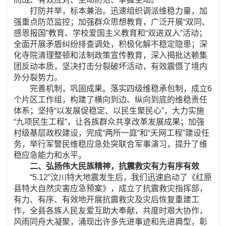
打防并举，标本兼治。迅速组织调派维稳力量，加
强重点防范监控；加强群众思想教育，广泛开展“双同、
感恩报国”教育、学校爱国主义教育和“双进双入”活动；
全面开展矛盾纠纷排查调处，积极化解不稳定隐患；深
化寺院清理整顿和法制政策宣传教育，深入揭批达赖集
团反动本质，坚决打击分裂破坏活动，有效震慑了境内
外分裂势力。
完善机制，巩固成果。落实四级维稳承包制，成立6
个片区工作组，构建了横向到边、纵向到底的维稳责任
体系；坚持“以发展促稳定、以民生聚民心”，大力实施
“九项民生工程”，让各族群众共享改革发展成果；加强
村级基层政权建设，完成“两所一庭”和“天网工程”建设任
务，举行军警民维稳应急处突联合军事演习，提升了维
稳应急能力和水平。
二、弘扬伟大民族精神，抗震救灾有力有序有效
“5.12”汶川特大地震发生后，我们迅速启动了《红原
县特大自然灾害应急预案》，成立了抗震救灾指挥部，
有力、有序、有效地开展抗震救灾及灾后恢复重建工
作，全县各族人民友爱互助大奉献，共度时艰大协作，
风雨同舟大凝聚，涌现出许多先进事迹和先进典型，彰