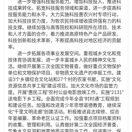
进一步增强科技服务能力。增加科技投入，推进科
技成果转化，拓宽科技服务领域和渠道，进一步提高科
技服务能力和水平。大力实施科技惠农兴村专项行动，
加大科技扶贫力度，为牧农民持续增收提供强有力的科
技支撑。继续加强与高等院校和科研院所在项目、技术
和人才方面的合作，着力推进高原特色产业产品研发、
科技创新和技术革新，不断提高科技对地区经济的贡献
率。
进一步拓展各项事业发展空间。重视城乡文化和竞
技体育协调发展，进一步丰富城乡人民的精神文化生
活。继续开展第三次全国文物普查，做好重点文物保护
单位和文物保护项目、非物质文化遗产的申报工作。建
设3个乡镇综合文化站和27个村的农家书屋，实施“文化
资源信息共享工程”建设项目。加大文化市场的监管力
度。开展“惠民工程”农村公益电影放映工作，实施“2131”
送电影下乡工程。全面完成今年全县“村村通”工程规划
和建设任务。加强和改进青少年思想道德教育，继续深
化“千里文明走廊”创建活动。积极推进县志续修、综合
年鉴编纂、革命老区认证工作。加强重点项目档案资料
的收集、管理和利用。认真做好第二次全国经济普查、
气象水文监测和地震地质灾害防治工作。促进审计、保