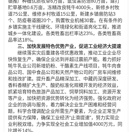
镇推广种植优质牧草6万亩，鼠虫害防治80万亩，建打
贮草基地0.6万亩，冻精改良牦牛4000头，新修乡村牧
道75公里、维修乡村牧道15公里，新建乡镇兽防站3
个、防疫巷道圈20个，购置牧业机械30套。在有条件的
乡镇实施主干线硬化、环境绿化和街道亮化工程，推进
城乡一体化建设。各类牲畜出栏率达23%，各类牲畜商
品率达18%。
三、加快发展特色优势产业，促进工业经济大提速
继续落实灾后重建各项优惠政策，推动工业企业尽
快恢复生产，确保企业达到并超过震前产能。着力抓好
牦牛乳业公司新增奶粉、干酪素生产线项目，牦牛肉食
品公司、国中食品公司和天然产物公司的厂房车间维修
和技改扩建。提升畜产品精深加工、中藏药深度研发、
香料香精扩大生产、酸奶标准化规模开发的经济效益，
抓紧培育特色旅游产品加工、饲草饲料加工、资源开发
等产业，加快把资源优势转化为经济强势。强化政府对
企业的协调与服务，着力解决企业生产困难和经营问
题，科学合理调配企业所需生产要素，为企业正常生产
提供有力保障，确保工业经济“止滑提速”，努力实现企
业利税双增。力争实现全社会工业增加值4000万元，同
比增长14%。