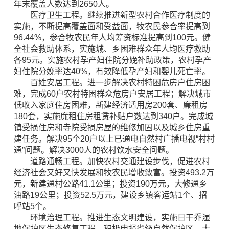
年末覆盖人数达到2650人。
医疗卫生工程。继续推进新型农村合作医疗制度的
实施，不断提高覆盖面和受益面，牧农民参合率提高到
96.44%，参合牧农民年人均筹资标准提高到100元。健
全社会救助体系，实施城、乡困难群众年人均医疗救助
各95元。实施农村孕产妇住院分娩补助政策，农村孕产
妇住院分娩率达40%，有效降低孕产妇和婴儿死亡率。
百姓安居工程。进一步解决农村特困危房户住房困
难，完成60户农村特困群众危房户安居工程；解决城市
低收入家庭住房困难，新建经济适用房200套、廉租房
180套，实施廉租住房租赁补贴户数达到340户。完成城
镇受损住房和寺院受损房屋的维修加固以及城乡住房重
建任务。解决95个20户以上已通电自然村广播电视“村村
通”问题。解决3000人的农村饮水安全问题。
道路通畅工程。加快农村交通建设步伐，促进农村
经济社会又好又快发展和牧农民增收致富。投资493.2万
元，新建通村公路41.1公里；投资190万元，大修通乡
油路19公里；投资52.5万元，建设乡镇客运站1个、招
呼站5个。
环境治理工程。推进生态文明建设，实施日干乔湿
地保护区生态修复工程，积极申报省级自然保护区。大