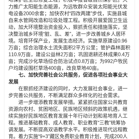
力推广太阳能生态能源，为远牧群众安装太阳能光伏发
电设备2000余套；加快农村“四改两建”步伐，实施县城
自来水管网改造和垃圾处理工程。积极开展爱国卫生运
动，加大环境整治资金投入，狠抓责任和措施落实，坚
决整治城乡环境“脏、乱、差”，进一步改善城乡人居环
境。培育环保产业，发展生态经济。实施草原建设0.96
万亩；综合治理水土流失面积2平方公里；管护森林面积
110.9万亩，建设公益林2万亩；巩固退耕还林成果0.4万
亩；完成沙化草场综合防治试点0.8万亩；为992户牧民
户均建设围栏草场400亩，改良草地40亩。
七、加快完善社会公共服务，促进各项社会事业大
发展
在狠抓经济建设的同时，大力发展社会事业，进一
步完善公共服务，不断满足群众多样化的社会需求。
进一步增添教育发展举措。紧紧抓住国家公共教育
资源向农村、贫困地区、民族地区倾斜的政策机遇，继
续实施好民族地区教育发展十年行动计划和易地育人工
程。推进基础教育、成人教育、职业教育“三教”统筹协
调发展。不断提高双语教学水平。积极推进现代远程教
育。着力实施“9+3”藏区免费职业教育计划，完成200人