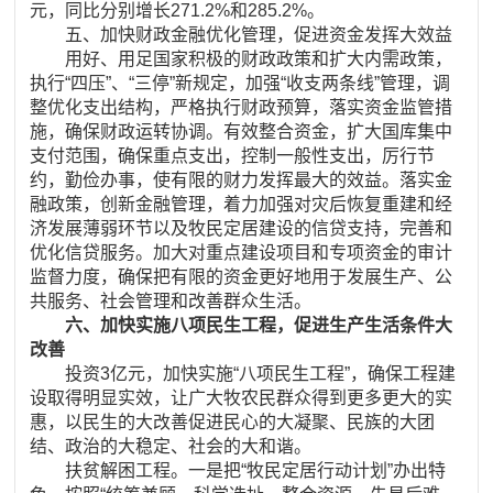
元，同比分别增长271.2%和285.2%。
五、加快财政金融优化管理，促进资金发挥大效益
用好、用足国家积极的财政政策和扩大内需政策，
执行“四压”、“三停”新规定，加强“收支两条线”管理，调
整优化支出结构，严格执行财政预算，落实资金监管措
施，确保财政运转协调。有效整合资金，扩大国库集中
支付范围，确保重点支出，控制一般性支出，厉行节
约，勤俭办事，使有限的财力发挥最大的效益。落实金
融政策，创新金融管理，着力加强对灾后恢复重建和经
济发展薄弱环节以及牧民定居建设的信贷支持，完善和
优化信贷服务。加大对重点建设项目和专项资金的审计
监督力度，确保把有限的资金更好地用于发展生产、公
共服务、社会管理和改善群众生活。
六、加快实施八项民生工程，促进生产生活条件大
改善
投资3亿元，加快实施“八项民生工程”，确保工程建
设取得明显实效，让广大牧农民群众得到更多更大的实
惠，以民生的大改善促进民心的大凝聚、民族的大团
结、政治的大稳定、社会的大和谐。
扶贫解困工程。一是把“牧民定居行动计划”办出特