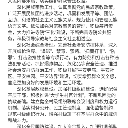
人民内部矛盾，切实维护群众合法权益。
深化民族宗教工作。认真贯彻党的民族宗教政策，
广泛开展民族团结进步活动，巩固和发展平等、团结、
互助、和谐的社会主义民族关系。规范使用和管理民族
语言文字。依法加强对宗教事务的管理，积极筹措资
金，大力推进寺院“三化”建设，不断完善寺院公共服
务，积极引导宗教与社会主义社会相适应。
深化社会综合治理。完善社会治安防控体系，深入
开展缉枪治爆、“追逃”、禁毒、禁赌、“扫黄打非”、“防
邪”、打击盗抢牲畜等专项行动，有力防范和打击各种违
法犯罪活动。抓好爆炸物品、危化品等安全管理。推进
社会治安群防群治工作，积极开展“平安寺庙、平安社
区、平安校园、平安边界”建设，切实增强群众安全感，
营造更加良好的发展环境和生活环境。
深化基层政权建设。加强村级组织建设，选好配强
基层干部，积极推进“大学生村官计划”，不断巩固党的
执政基础。建立健全村级组织联席会议制度和权力运行
机制。落实村务公开、民主管理制度，强化监督制约，
规范村级组织行为，增强村级班子在基层群众中的威信
和战斗力。
深化全民国防建设。加大资金投入，加强驻县部队