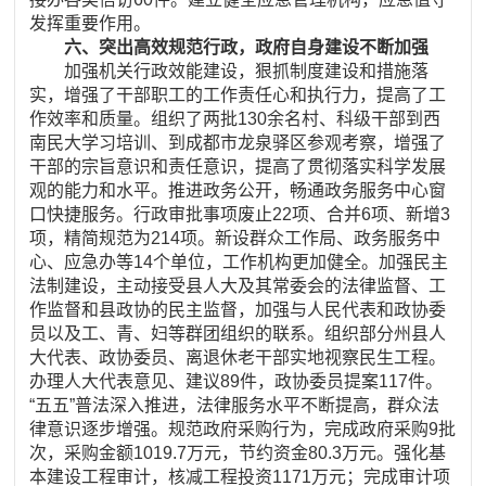
发挥重要作用。
六、突出高效规范行政，政府自身建设不断加强
加强机关行政效能建设，狠抓制度建设和措施落
实，增强了干部职工的工作责任心和执行力，提高了工
作效率和质量。组织了两批130余名村、科级干部到西
南民大学习培训、到成都市龙泉驿区参观考察，增强了
干部的宗旨意识和责任意识，提高了贯彻落实科学发展
观的能力和水平。推进政务公开，畅通政务服务中心窗
口快捷服务。行政审批事项废止22项、合并6项、新增3
项，精简规范为214项。新设群众工作局、政务服务中
心、应急办等14个单位，工作机构更加健全。加强民主
法制建设，主动接受县人大及其常委会的法律监督、工
作监督和县政协的民主监督，加强与人民代表和政协委
员以及工、青、妇等群团组织的联系。组织部分州县人
大代表、政协委员、离退休老干部实地视察民生工程。
办理人大代表意见、建议89件，政协委员提案117件。
“五五”普法深入推进，法律服务水平不断提高，群众法
律意识逐步增强。规范政府采购行为，完成政府采购9批
次，采购金额1019.7万元，节约资金80.3万元。强化基
本建设工程审计，核减工程投资1171万元；完成审计项