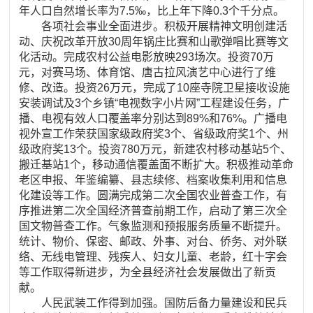
年人口自然增长率为7.5‰，比上年下降0.3个千分点。
各项社会事业全面进步。积极开展精神文明创建活
动、庆祝改革开放30周年锅庄比赛和山歌弹唱比赛等文
化活动。完成农村公益电影放映293场次。投资70万
元，对赛马场、体育馆、唐古拉风演艺中心进行了维
修、改造。投资26万元，完成了10座寺院卫星接收设施
安装调试及3个乡镇“电视数字小片网”工程建设任务，广
播、电视有效人口覆盖率分别达到89%和76%。广播电
视外宣工作荣获国家级政府奖3个、省级政府奖1个、州
级政府奖13个。投资780万元，新建农村移动基站5个、
搬迁基站1个，移动通信覆盖面不断扩大。积极推动革命
老区申报、年鉴编纂、县志续修、档案收集利用和信息
化建设等工作。圆满完成第二次全国农业普查工作，有
序推进第二次全国经济普查前期工作，启动了第三次全
国文物普查工作。气象监测和预报服务质量不断提升。
统计、物价、保密、邮政、外事、对台、侨务、对外联
络、无线电管理、残疾人、妇女儿童、老龄，红十字会
等工作取得新进步，为全县经济社会发展做出了新贡
献。
人民武装工作得到加强。国防后备力量建设和民兵