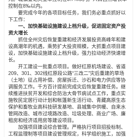
控制在8‰以内。
要完成今年的各项目标任务，我们务必重点抓好以
下工作：
一、加快基础设施建设上档升级，促进固定资产投
资大增长
抓住全州灾后恢复重建和经济发展投资高峰年和建
设高潮年的机遇，乘势扩大投资规模，大抓重点项目建
设，加快基础设施建设上档升级，强力拉动经济快速增
长。
开工建设一批重点项目。做好红原机场建设、省道
209、301、302线红原段公路“三改二”灾后重建的草场
（土地）征占用补偿、房屋拆迁、沙石和电力供应等协
调服务工作。千方百计提前完成灾后恢复重建任务。继
续推进扶贫开发和综合防治大骨节病试点工作，重点实
施牧民定居行动计划和帐篷新生活行动、青藏高原生态
保护和畜牧业高科技研发基地、县城集中供暖、自来水
管网改造、城市过境路改造、垃圾处理、商业广场、廉
租房和经济适用房等建设项目。
加强项目建设综合管理。严格执行项目招投标制、
工程监理制等项目建设管理规定，科学组织施工，加强