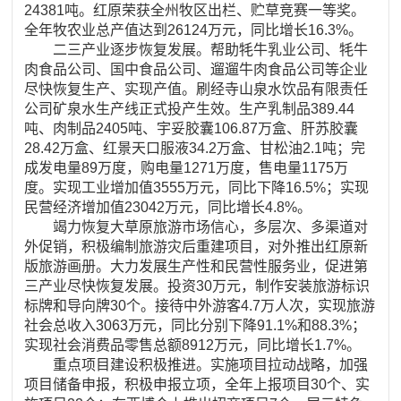
24381吨。红原荣获全州牧区出栏、贮草竞赛一等奖。
全年牧农业总产值达到26124万元，同比增长16.3%。
二三产业逐步恢复发展。帮助牦牛乳业公司、牦牛
肉食品公司、国中食品公司、遛遛牛肉食品公司等企业
尽快恢复生产、实现产值。刷经寺山泉水饮品有限责任
公司矿泉水生产线正式投产生效。生产乳制品389.44
吨、肉制品2405吨、宇妥胶囊106.87万盒、肝苏胶囊
28.42万盒、红景天口服液34.2万盒、甘松油2.1吨；完
成发电量89万度，购电量1271万度，售电量1175万
度。实现工业增加值3555万元，同比下降16.5%；实现
民营经济增加值23042万元，同比增长4.8%。
竭力恢复大草原旅游市场信心，多层次、多渠道对
外促销，积极编制旅游灾后重建项目，对外推出红原新
版旅游画册。大力发展生产性和民营性服务业，促进第
三产业尽快恢复发展。投资30万元，制作安装旅游标识
标牌和导向牌30个。接待中外游客4.7万人次，实现旅游
社会总收入3063万元，同比分别下降91.1%和88.3%；
实现社会消费品零售总额8912万元，同比增长1.7%。
重点项目建设积极推进。实施项目拉动战略，加强
项目储备申报，积极申报立项，全年上报项目30个、实