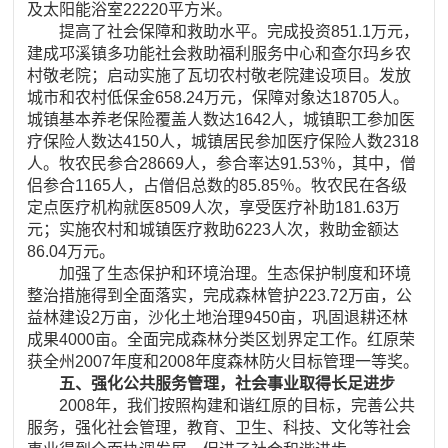
及太阳能浴室22220平方米。
提高了社会保障和救助水平。完成投资851.1万元，
建成邛溪镇多功能社会救助福利服务中心和查尔玛乡农
村敬老院；启动实施了瓦切农村敬老院建设项目。发放
城市和农村低保金658.24万元，保障对象达18705人。
城镇基本养老保险覆盖人数达1642人，城镇职工参加医
疗保险人数达4150人，城镇居民参加医疗保险人数2318
人。牧农民参合28669人，参合率达91.53％，其中，僧
侣参合1165人，占僧侣总数的85.85％。牧农民在各级
定点医疗机构就医8509人次，享受医疗补助181.63万
元；实施农村和城镇医疗救助6223人次，救助金额达
86.04万元。
加强了生态保护和环境治理。生态保护制度和环境
整治措施得到全面落实，完成森林管护223.72万亩，公
益林建设2万亩，沙化土地治理9450亩，巩固退耕还林
成果4000亩。全面完成森林分类区划界定工作。红原荣
获全州2007年度和2008年度森林防火目标管理一等奖。
五、强化公共服务管理，社会事业取得长足进步
2008年，我们按照构建和谐红原的目标，完善公共
服务，强化社会管理，教育、卫生、科技、文化等社会