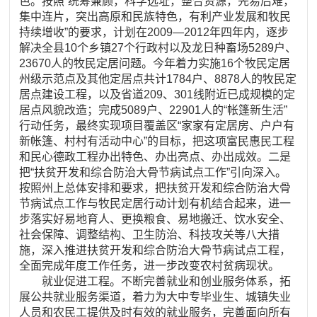
色。按照“统筹兼顾，科学选址，整合资源，先易后难，
集中连片，突出高原和民族特色，有利产业发展和牧民
持续增收”的要求，计划在2009—2012年四年内，逐步
解决全县10个乡镇27个行政村以及龙日种畜场5289户、
23670人的牧民定居问题。今年着力实施16个牧民定居
州级示范点及其他定居点共计1784户、8878人的牧民定
居点建设工程，以及省道209、301线附近已成规模的定
居点风貌改造；完成5089户、22901人的“帐篷新生活”
行动任务，最终实现项目覆盖区“家家有定居房、户户有
新帐篷、村村有活动中心”的目标，把这项富民惠民工程
和民心德政工程办出特色、办出亮点、办出成效。二是
把“扶贫开发和综合防治大骨节病试点工作”引向深入。
按照州上总体安排和要求，把扶贫开发和综合防治大骨
节病试点工作与牧民定居行动计划有机结合起来，进一
步落实好易地育人、更换粮食、易地搬迁、饮水安全、
社会保障、调整结构、卫生防治、科技攻关等八大措
施，深入推进扶贫开发和综合防治大骨节病试点工程，
全面完成年度工作任务，进一步改变农村贫病现状。
就业促进工程。不断完善就业和创业服务体系，拓
展公共就业服务渠道，着力为大中专毕业生、城镇失业
人员和农民工提供及时有效的就业服务，完善面向所有