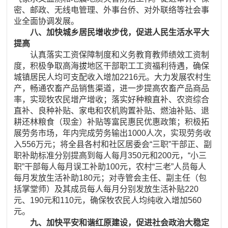
密、邮政、无线电管理、外事台侨、对外联络等社会事
业全面协调发展。
八、加快城乡居民增收步伐，促进人民生活水平大
提高
认真落实工资保障制度和义务教育教师绩效工资制
度，积极争取高海拔地区干部职工工资福利待遇，确保
城镇居民人均可支配收入增加2216元。大力发展农村生
产，畅通农畜产品销售渠道，进一步提高农畜产品商品
率，实现牧农民增产增收；落实好种粮直补、农资综合
直补、良种补贴、家电和农机购置补贴、燃油补贴、退
耕还林粮食（现金）补贴等富民惠民优惠政策；积极拓
展劳务市场，年内完成劳务输出1000人次，实现劳务收
入556万元；将全县各村和社区居委会“三职”干部正、副
职补助标准分别提高到每人每月350元和200元，“小三
职”干部每人每月误工补助100元，农村“三老”人员每人
每月发放生活补助180元；对寺管会主任、副主任（包
括掌堂师）及其成员每人每月分别发放生活补贴220
元、190元和110元，确保牧农民人均纯收入增加560
元。
九、加快平安和谐红原建设，促进社会政治大稳定