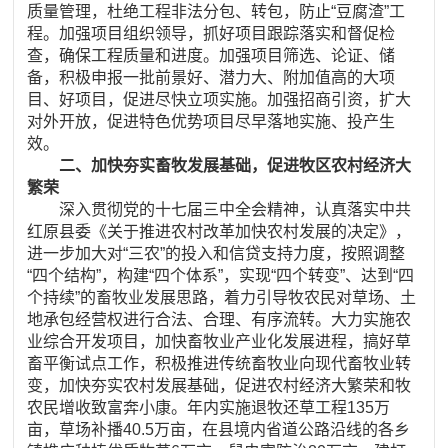
质量管理，杜绝工程非法分包、转包，防止“豆腐渣”工
程。加强项目组织领导，抓好项目跟踪落实和督促检
查，确保工程质量和进度。加强项目筛选、论证、储
备，积极申报一批前景好、潜力大、附加值高的大项
目、好项目，促进尽快立项实施。加强招商引资，扩大
对外开放，促进特色优势项目尽早落地实施、投产生
效。
二、加快夯实畜牧发展基础，促进牧区农村经济大
繁荣
深入贯彻党的十七届三中全会精神，认真落实中共
红原县委《关于推进农村改革加快农村发展的决定》，
进一步加大对“三农”的投入和信贷支持力度，按照调整
“四个结构”，构建“四个体系”，实现“四个转变”、达到“四
个持续”的畜牧业发展思路，着力引导牧农民对草场、土
地承包经营权进行合法、合理、有序流转。大力实施农
业综合开发项目，加快畜牧业产业化发展进程，搞好草
畜平衡试点工作，积极推进传统畜牧业向现代畜牧业转
变，加快夯实农村发展基础，促进农村经济大繁荣和牧
农民增收致富奔小康。年内实施退牧还草工程135万
亩，草场补播40.5万亩，在县境内省道公路沿线的各乡