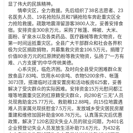
显了伟大的民族精神。
情牵灾区，全力救援。先后组织了38名志愿者、23
名医务人员、19名抢险队员和7辆抢险车奔赴重灾区全
力抢险救援。疏散地震滞留游客3800人次，妥善安排食
宿。安排资金300余万元，采购了帐篷、棉被、大米、
面粉、矿泉水以及各类药品、医疗器械等救灾物资，在
第一时间运抵重灾区。全县广大干部群众和社会各界积
极为灾区捐款捐物，共募集救灾资金106.5万元，捐赠了
价值80余万元的红原牌奶粉等救灾物资，弘扬了“一方有
难、八方支援”的中华传统美德。
心系灾民，临危济困。及时向全县受灾困难群众发
放食品7.83吨、饮用水40余吨、衣物5200余件、帐篷
3073顶，搭建临时过渡安置房和活动板房625套，妥善
解决了受灾群众的实际困难。安排资金15万元慰问都江
堰等地震重灾区的红原籍受灾群众，向280名“三无”人员
兑现救助金25.77万元、救助粮12.88吨，向15位地震遇
难人员家属兑现抚慰金7.5万元，发放城乡受灾居民房屋
重建和维修加固补助金908.76万元。认真落实灾后优惠
政策，解决了120名因灾失业人员的就业问题，为401名
企业预登记失业人员发放生活补助73.6万元，为432名