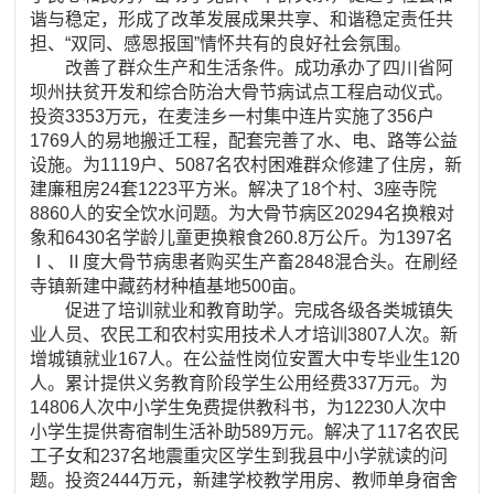
谐与稳定，形成了改革发展成果共享、和谐稳定责任共
担、“双同、感恩报国”情怀共有的良好社会氛围。
改善了群众生产和生活条件。成功承办了四川省阿
坝州扶贫开发和综合防治大骨节病试点工程启动仪式。
投资3353万元，在麦洼乡一村集中连片实施了356户
1769人的易地搬迁工程，配套完善了水、电、路等公益
设施。为1119户、5087名农村困难群众修建了住房，新
建廉租房24套1223平方米。解决了18个村、3座寺院
8860人的安全饮水问题。为大骨节病区20294名换粮对
象和6430名学龄儿童更换粮食260.8万公斤。为1397名
Ⅰ、Ⅱ度大骨节病患者购买生产畜2848混合头。在刷经
寺镇新建中藏药材种植基地500亩。
促进了培训就业和教育助学。完成各级各类城镇失
业人员、农民工和农村实用技术人才培训3807人次。新
增城镇就业167人。在公益性岗位安置大中专毕业生120
人。累计提供义务教育阶段学生公用经费337万元。为
14806人次中小学生免费提供教科书，为12230人次中
小学生提供寄宿制生活补助589万元。解决了117名农民
工子女和237名地震重灾区学生到我县中小学就读的问
题。投资2444万元，新建学校教学用房、教师单身宿舍