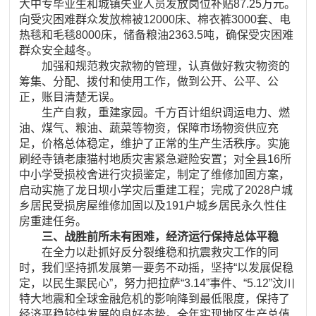
大中专毕业生和城镇失业人员发放岗位补贴87.25万元。
向受灾困难群众发放棉被12000床、棉衣裤3000套、电
热毯和毛毯8000床，储备粮油2363.5吨，确保受灾困难
群众安全越冬。
加强和规范救灾款物的管理，认真做好救灾物资的
筹集、分配、拨付和使用工作，做到公开、公平、公
正，账目清楚无误。
生产自救，重建家园。千方百计组织调运电力、燃
油、煤气、粮油、蔬菜等物资，保障市场物资供应充
足，价格总体稳定，维护了正常的生产生活秩序。实施
刷经寺镇老康猫村地质灾害紧急避险安置；对全县16所
中小学受损校舍进行灾损鉴定，制定了维修加固方案，
启动实施了龙日坝小学灾后重建工程；完成了2028户城
乡居民受损房屋维修加固以及191户城乡居民永久性住
房重建任务。
三、战胜前所未有困难，经济运行保持总体平稳
在全力以赴抓好反分裂维稳和抗震救灾工作的同
时，我们坚持抓发展第一要务不动摇，坚持“以发展促稳
定，以民生聚民心”，努力把拉萨“3.14”事件、“5.12”汶川
特大地震和全球金融危机的影响降到最低限度，保持了
经济平稳较快发展的良好态势。全年实现地区生产总值