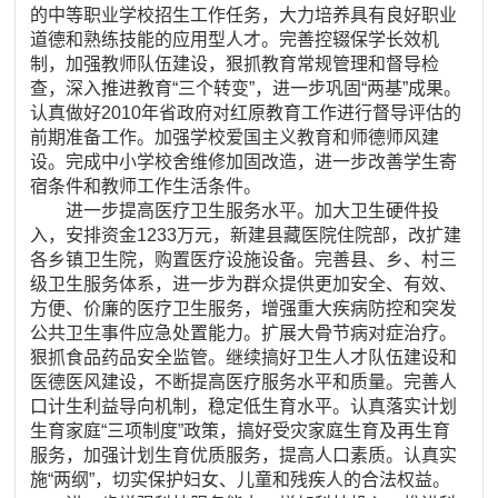
的中等职业学校招生工作任务，大力培养具有良好职业
道德和熟练技能的应用型人才。完善控辍保学长效机
制，加强教师队伍建设，狠抓教育常规管理和督导检
查，深入推进教育“三个转变”，进一步巩固“两基”成果。
认真做好2010年省政府对红原教育工作进行督导评估的
前期准备工作。加强学校爱国主义教育和师德师风建
设。完成中小学校舍维修加固改造，进一步改善学生寄
宿条件和教师工作生活条件。
进一步提高医疗卫生服务水平。加大卫生硬件投
入，安排资金1233万元，新建县藏医院住院部，改扩建
各乡镇卫生院，购置医疗设施设备。完善县、乡、村三
级卫生服务体系，进一步为群众提供更加安全、有效、
方便、价廉的医疗卫生服务，增强重大疾病防控和突发
公共卫生事件应急处置能力。扩展大骨节病对症治疗。
狠抓食品药品安全监管。继续搞好卫生人才队伍建设和
医德医风建设，不断提高医疗服务水平和质量。完善人
口计生利益导向机制，稳定低生育水平。认真落实计划
生育家庭“三项制度”政策，搞好受灾家庭生育及再生育
服务，加强计划生育优质服务，提高人口素质。认真实
施“两纲”，切实保护妇女、儿童和残疾人的合法权益。