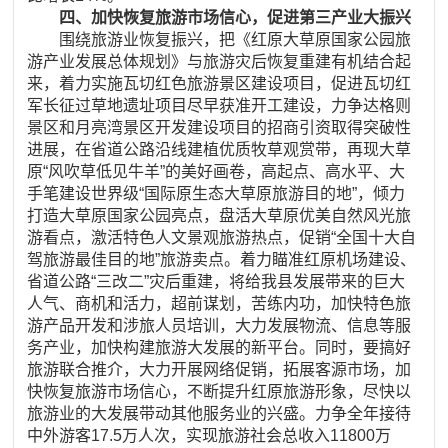
四、加快恢复旅游市场信心，促进第三产业大振兴
围绕旅游业恢复振兴，把《红原大草原国家公园旅
游产业发展总体规划》与旅游灾后恢复重建有机结合起
来，着力实施瓦切红色旅游景区建设项目，促进瓦切红
军长征过草地遗址项目尽早获准开工建设，力争达格则
景区和月亮湾景区开发建设项目的招商引资取得突破性
进展，在省道公路沿线建植优质牧草观赏带，再现大草
原“风吹草低见牛羊”的美好画卷，高起点、高水平、大
手笔建设世界级“国际原生态大草原旅游目的地”，倾力
打造大草原国家公园亮点，盘活大草原优美自然风光旅
游看点，激活特色人文景观旅游热点，促销“全国十大自
驾旅游最佳目的地”旅游卖点。着力瞄准红原机场建设、
省道公路“三改二”灾后重建，将给我县发展带来的巨大
人气、商机和活力，超前谋划，苦练内功，加快特色旅
游产品开发和涉旅人员培训，大力发展物流、信息等服
务产业，加快构建旅游大发展的新平台。同时，要搞好
旅游联合推介，大力开展网络促销，拓展客源市场，加
快恢复旅游市场信心，不断提升红原旅游形象，尽快以
旅游业的大发展带动其他服务业的兴盛。力争全年接待
中外游客17.5万人次，实现旅游社会总收入11800万