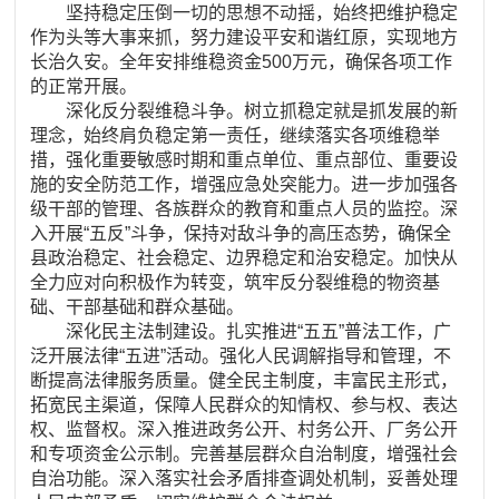
坚持稳定压倒一切的思想不动摇，始终把维护稳定
作为头等大事来抓，努力建设平安和谐红原，实现地方
长治久安。全年安排维稳资金500万元，确保各项工作
的正常开展。
深化反分裂维稳斗争。树立抓稳定就是抓发展的新
理念，始终肩负稳定第一责任，继续落实各项维稳举
措，强化重要敏感时期和重点单位、重点部位、重要设
施的安全防范工作，增强应急处突能力。进一步加强各
级干部的管理、各族群众的教育和重点人员的监控。深
入开展“五反”斗争，保持对敌斗争的高压态势，确保全
县政治稳定、社会稳定、边界稳定和治安稳定。加快从
全力应对向积极作为转变，筑牢反分裂维稳的物资基
础、干部基础和群众基础。
深化民主法制建设。扎实推进“五五”普法工作，广
泛开展法律“五进”活动。强化人民调解指导和管理，不
断提高法律服务质量。健全民主制度，丰富民主形式，
拓宽民主渠道，保障人民群众的知情权、参与权、表达
权、监督权。深入推进政务公开、村务公开、厂务公开
和专项资金公示制。完善基层群众自治制度，增强社会
自治功能。深入落实社会矛盾排查调处机制，妥善处理