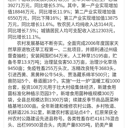
39271万元，同比增长5.3%。其中，第一产业实现增加
值18846万元，同比增长11.9%；第二产业实现增加值
6550万元，同比下降16%；第三产业实现增加值13875
万元，同比增长11.6%。牧农民人均纯收入达3144元，
同比增长7.5%；城镇居民人均可支配收入达12303元，
同比增长11.1%。
农村发展基础不断夯实。全面完成2006年度国家天
然草原退牧还草工程第一、二批项目，并顺利通过州级
督查抽检；安装网围栏64万米，人工种草15195亩，贮
备冬草13.9万吨；治理鼠虫害50.3万亩，治理沙化草场
9450亩；免疫牲畜255万头次，冻精改良牦牛3683头，
引进西黄、黑黄种公牛54头、贾洛藏系绵羊500只；建
兽防站5个、巷道圈18个。实施“一灶一炉”温暖工程1000
台套，投资108万元用于壮大村级集体经济，新建食用
菌标准化种植示范园3个，新增食用菌种植规模300万
袋，全县总规模达到1300万袋；续建反季节商品蔬菜种
植基地1000亩。全年新建和维修农村公路、乡村牧道、
机耕道226.3公里，新建农村客运站点4个，红原荣获全
州农村公路建设先进县称号。各类牲畜存栏416176混合
头、出栏99500混合头，肉类产量8305吨，奶类产量