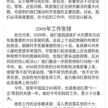
作风、实干精神与新形势、新任务、新要求还不完全适
应。等等。这些问题，既是我们正在研究解决的重大问
题，也是制约我们推动科学发展的主要因素。对此，我
们必须高度重视，在今后的工作中，切实加以解决。
2009年工作安排
各位代表，2009年，我们面临国家扩大内需和灾后
恢复重建的大好发展机遇，全县上下追赶跨越的热情空
前高涨，破解科学发展难题的信心十足，各族群众共奔
小康的愿望非常强烈。尽管我们前进道路上还会遇到各
种预想不到的困难和风险，但我们更有战胜困难、应对
风险的信心和决心！我们要进一步把思想和行动统一到
中央、省、州对经济形势的分析判断和决策部署上来，
增强“等不起”的紧迫感、“慢不得”的危机感、“坐不住”的
责任感，创造性地开展各项工作，奋力推动红原经济社
会发展再上新台阶！
今年，是新中国成立60周年，也是推进红原“十一
五”规划的关键一年。做好今年的政府工作，意义十分重
大。
政府工作的总体要求是：深入贯彻落实党的十七