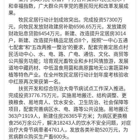
和幸福指数，广大群众共享党的惠民阳光和改革发展成
果。
牧民定居行动计划成效突出。完成投资57300万
元，向牧民发放财政建房补助6596.65万元，发放建房
财政贴息贷款6454万元，新建、改造提升定居房3014
户，新建、改造提升精品定居点8个，按照“一中心五通
七配套”和“五改两推一整治”的要求，配套完善定居点村
民活动中心、水、电、路、广电、通信、文化、商贸等
公共服务功能；培育观光畜牧业和乡村风情旅游，发展
道地中藏药材、中低温食用菌和高原露地无公害蔬菜种
植等特色产业。在全州牧民定居行动计划年度考核验收
中红原再次荣获第一名。
扶贫开发和综合防治大骨节病试点工作深入推进。
完成投资3776.75万元，实施易地搬迁、结构调整、更
换粮食、易地育人、饮水安全、卫生防治、社会保障等
项目，配套完善病区水、电、路等公共设施。易地搬迁
363户1919人，新建住房26365平方米；为病区更换粮
食256万余公斤，解决18243人的饮水不安全问题，对症
治疗大骨节病患者4761人，发放各类补助520万元，为
贫病群众购买生产畜600头。