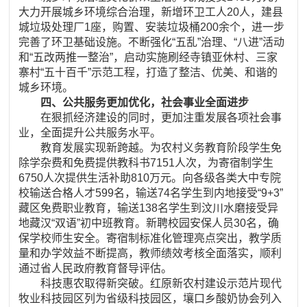
大力开展城乡环境综合治理，新增环卫工人20人，建县
城垃圾处理厂1座，购置、安装垃圾桶200余个，进一步
完善了环卫基础设施。不断强化“五乱”治理、“八进”活动
和“五改两推一整治”，启动实施刷经寺镇亚休村、三家
寨村“五十百千”示范工程，打造了整洁、优美、和谐的
城乡环境。
四、公共服务更加优化，社会事业全面进步
在狠抓经济建设的同时，更加注重发展各项社会事
业，全面提升公共服务水平。
教育发展实现新跨越。为农村义务教育阶段学生免
除学杂费和免费提供教科书7151人次，为寄宿制学生
6750人次提供生活补助810万元。向各级各类大中专院
校输送合格人才599名，输送74名学生到内地接受“9+3”
藏区免费职业教育，输送138名学生到汶川水磨接受异
地藏汉“双语”初中班教育。新聘校园安保人员30名，确
保学校师生安全。寄宿制标准化管理亮点突出，教学质
量和办学效益不断提高，教师绩效考核全面落实，顺利
通过省人民政府教育督导评估。
科技惠农取得新突破。红原新农村建设示范片现代
牧业科技园区列为省级科技园区，壤口乡酸奶协会列入