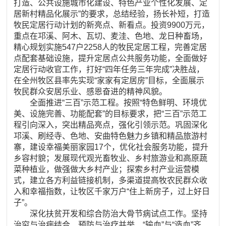
打造、公共设施城市化建设、特色产业个性化发展、定
居新村精品化展示”的要求，总结经验，扬长补短，打造
牧民定居行动计划的新亮点、新看点。投资9900万元，
重点在邛溪、阿木、瓦切、麦洼、色地、龙日种畜场，
精心规划实施547户2258人的牧民定居工程，完善定居
点配套基础设施，提升定居点公共服务功能，全面做好
定居行动收官工作，打好“四年任务三年完成”决胜战，
在全州牧区县率先实现“家家有定居房”目标，全面展示
牧民群众安居乐业、感恩奋进的精神风貌。
全面推进“三百”示范工程。按照“特色鲜明、环境优
美、设施完善、功能配套”的目标要求，把“三百”示范工
程引向深入，突出精品亮点，强化引领示范。巩固深化
邛溪、刷经寺、色地、安曲特色魅力乡镇和精品旅游村
寨，建设幸福美丽家园17个，优化社会服务功能，提升
乡容村貌；发展现代观光畜牧业、乡村旅游业和高原蔬
菜种植业，做强做大乡村产业；探索乡村产业运营模
式，建立各方利益链接机制，多渠道提高牧农民群众收
入和幸福指数，让牧区千家万户“住上新房子，过上好日
子”。
深化扶贫开发和综合防治大骨节病试点工作。坚持
治穷与治病结合、预防与治疗并举、“输血”与“造血”齐