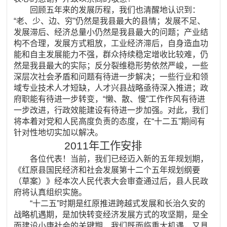
回顾五年来的发展历程，我们也清醒地认识到：
“老、少、边、穷”仍然是我县最大的县情；发展不足、
发展滞后、经济总量小仍然是我县最大的问题；产业结
构不合理，发展方式粗放，工业经济滞后，自身造血功
能和自主发展能力不强，群众持续稳定增收比较难，仍
然是我县最大的实际；反分裂维稳形势依然严峻，一些
深层次社会矛盾和问题有待进一步解决；一些行业和领
域专业技术人才短缺，人才兴县战略亟待深入推进；政
府职能有待进一步转变，“懒、散、慢”工作作风有待进
一步改进，行政效能建设有待进一步加强。对此，我们
将本着对党和人民高度负责的态度，在“十二五”期间有
针对性地切实加以解决。
2011年工作安排
各位代表！当前，我们已经迈入新的五年规划期，
《红原县国民经济和社会发展第十二个五年规划纲要
（草案）》经本次人民代表大会审查通过后，县人民政
府将认真组织实施。
“十二五”时期是红原推进跨越式发展和长治久安的
战略机遇期，是加快转变经济发展方式的攻坚期，是全
面建设小康社会的关键期，我们既面临重大机遇，又具