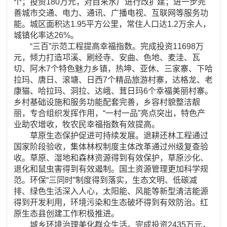
个；投资180万元，对自来水厂进行改扩建；进一步完
善城市交通、电力、通讯、广播电视、互联网等服务功
能。城区面积达1.95平方公里，常住人口达1.2万余人，
城镇化率达26%。
“三百”示范工程提高幸福指数。完成投资11698万
元，倾力打造邛溪、刷经寺、安曲、色地、麦洼、瓦
切、阿木7个特色魅力乡镇，热坤、亚休、三家寨、下哈
拉玛、唐日、滚塘、日西7个精品旅游村寨，达格龙、老
康猫、哈拉玛、洞拉、达峨、茸日玛6个幸福美丽村寨。
乡村基础设施和服务功能配套完善，乡容村貌整洁靓
丽，专合组织发挥作用，“一村一品”亮点突出，特色产
业助农增收，牧农民幸福指数有效提高。
草原生态保护促进可持续发展。退耕还林工程通过
国家阶段验收，集体林权制度主体改革通过州级复查验
收。草原、湿地和森林资源得到有效保护，草原沙化、
退化和鼠虫害得到有效遏制。国土资源管理更加科学规
范。环保“三同时”制度得到落实，生态文明、低碳减
排、绿色生活深入人心，太阳能、风能等新型清洁能源
得到开发利用，环境污染和生态破坏得到有效防治。红
原生态县创建工作积极推进。
城乡环境治理美化群众生活。完成投资2435万元，