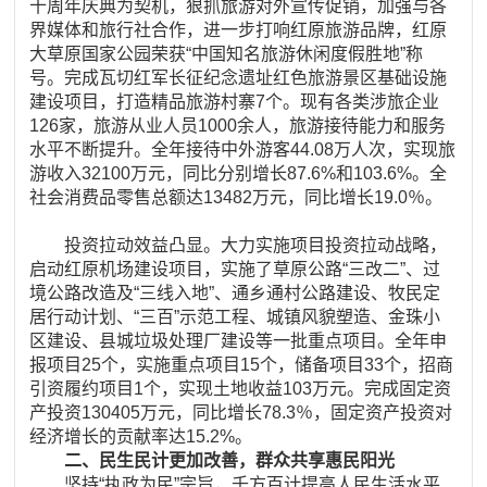
十周年庆典为契机，狠抓旅游对外宣传促销，加强与各
界媒体和旅行社合作，进一步打响红原旅游品牌，红原
大草原国家公园荣获“中国知名旅游休闲度假胜地”称
号。完成瓦切红军长征纪念遗址红色旅游景区基础设施
建设项目，打造精品旅游村寨7个。现有各类涉旅企业
126家，旅游从业人员1000余人，旅游接待能力和服务
水平不断提升。全年接待中外游客44.08万人次，实现旅
游收入32100万元，同比分别增长87.6%和103.6%。全
社会消费品零售总额达13482万元，同比增长19.0％。
投资拉动效益凸显。大力实施项目投资拉动战略，
启动红原机场建设项目，实施了草原公路“三改二”、过
境公路改造及“三线入地”、通乡通村公路建设、牧民定
居行动计划、“三百”示范工程、城镇风貌塑造、金珠小
区建设、县城垃圾处理厂建设等一批重点项目。全年申
报项目25个，实施重点项目15个，储备项目33个，招商
引资履约项目1个，实现土地收益103万元。完成固定资
产投资130405万元，同比增长78.3％，固定资产投资对
经济增长的贡献率达15.2%。
二、民生民计更加改善，群众共享惠民阳光
坚持“执政为民”宗旨，千方百计提高人民生活水平