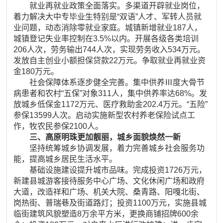
就业再就业政策全面落实。多渠道开辟就业岗位，
着力解决大中专毕业生特别是“双语”人才、军转人员就
业问题，动态消除零就业家庭。城镇新增就业187人，
城镇登记失业率控制在3.5%以内。开展各级各类培训
206人次，劳务输出744人次，实现劳务收入534万元。
发放自主创业小额担保贷款22万元。争取就业再就业资
金180万元。
社会保障体系逐步健全完善。集中供养Ⅲ度大骨节
病患者和农村“五保”对象311人，集中供养率达68%。发
放城乡低保金1172万元、医疗救助金202.4万元。“五险”
参保13599人次。启动实施新型农村养老保险试点工
作，牧农民参保2100人。
三、高原明珠更加靓丽，城乡面貌焕然一新
坚持统筹城乡协调发展，着力完善城乡社会服务功
能，提高城乡居民生活水平。
基础设施建设提升城市品味。完成投资1726万元，
新建县城游客接待服务中心广场、文化休闲广场和政府
大道，改造祥和广场、机关大院、桑青路、阳嘎北街、
岗热街、普瑞巷及街道路灯；投资1100万元，实施县城
临街建筑风貌塑造8万余平方米，更换商铺招牌600余