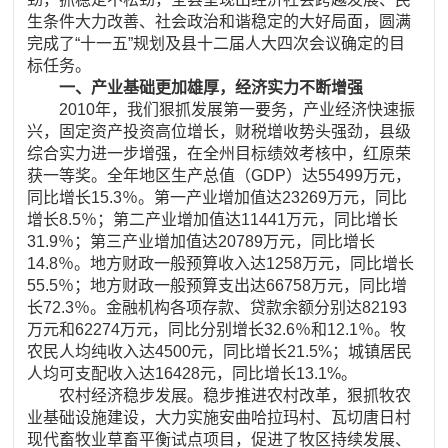
生条件大力改善、社会政治和谐稳定的大好局面，圆满
完成了“十一五”规划及县十二届人大四次会议确定的目
标任务。
一、产业基础更加雄厚，经济实力不断增强
2010年，我们狠抓发展第一要务，产业经济快速振
兴，固定资产投资高位增长，财税增收势头强劲，县级
综合实力进一步增强，在全州目标绩效考核中，红原荣
获一等奖。全年地区生产总值（GDP）达55499万元，
同比增长15.3％。第一产业增加值达23269万元，同比
增长8.5％；第二产业增加值达11441万元，同比增长
31.9％；第三产业增加值达20789万元，同比增长
14.8％。地方财政一般预算收入达1258万元，同比增长
55.5％；地方财政一般预算支出达66758万元，同比增
长72.3％。金融机构各项存款、贷款余额分别达82193
万元和62274万元，同比分别增长32.6％和12.1％。牧
农民人均纯收入达4500元，同比增长21.5%；城镇居民
人均可支配收入达16428元，同比增长13.1%。
农村经济稳步发展。稳步推进农村改革，狠抓牧农
业基础设施建设，大力实施安曲哈拉玛村、瓦切唐日村
现代畜牧业草畜平衡试点项目，促进了牧区持续发展、