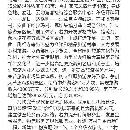
造公路沿线牧家乐60家、乡村家庭风情旅馆40家；建成
色地、麦洼、瓦切游客接待综合服务中心；积极开辟阿
木——龙日、达格则——江茸自驾游线路，在邛溪热坤
村、安曲下哈拉玛村、瓦切集镇打造自驾游营地。建立
旅游景区景点展示体系，着力开发罗格牧场、措琼海、
俄木塘花海等旅游景区景点，重点打造邛溪、瓦切、安
曲、刷经寺等特色魅力乡镇和精品旅游村寨，大力发展
乡村旅游。以西部国际博览会、全省国际旅游文化节为
契机，扩大对外宣传促销，力争举办红原大草原第五届
牦牛文化节，进一步提高红原旅游知名度和美誉度；培
训旅游从业人员280人次，进一步提高旅游服务水平；
完善旅游市场监管体系，树立红原旅游良好形象，争创
大草原A级风景区。接待中外游客57万人次，实现旅游
收入43000万元，分别增长29.31%和33.95%。第三产业
增加值达到28522万元，增长31.8%。
加快完善现代商贸流通体系。立足红原机场建设、
草原公路“三改二”给红原发展带来的巨大商机和人气，
建立健全城乡商贸网络，着力提升传统服务业，发展金
融服务、物流服务等现代服务业。推进“万村千乡市场”
工程，新建1个物资配送中心、5个乡级农家店、7个村