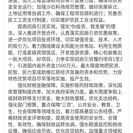
进度；加大工程监理和项目审计监察力度，确保项目资
金安全运行；加强沙石料场规范管理，做好房屋拆迁、
土地征用等协调工作，确保工程项目顺利进行；完善农
民工工资支付制度，切实维护农民工合法权益。
提高招商引资实效。强化“你投资、我发展”的理
念，深入推进开放合作，认真落实招商引资优惠政策，
进一步优化项目投资环境，切实增强资金、技术、人才
的吸引力。着力围绕建设太阳能光伏电站、利用生物质
能、打造星级宾馆饭店、开发旅游资源，精心包装推出
一批大项目、好项目，力争实现招商引资履约项目1至2
个，引进国内省外资金1500万元，最大限度地把民资、
民智、民力变成助推红原经济发展的资本和优势，力促
特色优势项目尽早落地实施、投产生效。
强化财税金融保障。实施积极的财政政策，深化国
库管理制度改革，加大政府采购力度。最大限度争取上
级财政转移支付资金，做大财政蛋糕，优化支出结构，
强化部门预算，重点保障“三农”、公共安全、教育、卫
生、社会保障等领域支出，着力提高基层公务经费。严
格财政资金评审制度，提高资金使用的安全性、合理
性、有效性，确保财政运转协调。强化税源监控和税收
征缴，确保应收尽收。优化信贷结构，加强重点领域和