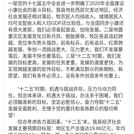
一是党的十七届五中全会进一步明确了2020年全面建设
小康社会的奋斗目标，我县地处西部欠发达地区，经济
社会发展还相对落后，牧农民人均纯收入、城镇居民人
均可支配收入和人均GDP还比较低，与全国同步小康还
有很大差距，我们必须奋起直追、加快发展。二是地震
重灾区发展变化日新月异、脱胎换骨，牧区各县追赶跨
越、竞位争先势头强劲，前有标兵，后有追兵，红原跨
越发展、争创一流挑战更大、压力更大，我们不发展要
落后，发展不快也要落后。三是“十二五”时期，我们发
展的目标更高，发展的任务更重，发展的速度更快，为
实现跨越发展的宏伟目标，不断满足群众的新期盼、新
愿望，我们有条件必须上，没有条件创造条件也要上。
“十二五”时期，机遇与挑战并存，压力与动力同
在，但总体来讲，机遇大于挑战，办法多于困难，我们
必须瞄准新的目标，坚定必胜信心，奋力夺取“十二五”
发展全面胜利，无愧于党的重托和各族群众的殷切希
望！
综合考虑各方面因素，“十二五”末，我县经济社会
发展主要预期目标是：地区生产总值达19.86亿元，年均