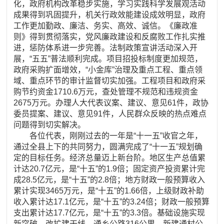
化，政府机构改革稳步实施，学习实践科学发展观活动
成果得到巩固提升，机关行政效能建设成效明显，政府
工作更加勤政、廉洁、务实、高效、诚信。《廉政准
则》得到贯彻落实，党风廉政建设和反腐败工作扎实推
进，惩防体系进一步完善。法制政策宣讲活动深入开
展，“五五”普法顺利完成。项目招投标制度更加规范，
政府采购扩面增效，“小金库”治理及重点工程、重点领
域、重点环节的审计监督切实加强。工程项目和政府采
购节约资金1710.6万元，查处管理不规范和违规资金
2675万元。办理人大代表议案、建议、意见61件，政协
委员提案、建议、意见91件，人民群众反映的热点难点
问题得到切实解决。
各位代表，刚刚过去的一年是“十一五”收官之年，
通过全县上下的共同努力，圆满完成了“十一五”规划确
定的目标任务。经济总量迈上新台阶。地区生产总值累
计达20.7亿元，是“十五”的1.9倍；固定资产投资累计完
成28.5亿元，是“十五”的2.8倍；地方财政一般预算收入
累计实现3465万元，是“十五”的1.66倍，上级财政补助
收入累计达17.1亿元，是“十五”的3.24倍；财政一般预算
支出累计达17.7亿元，是“十五”的3.3倍。基础设施实现
新突破。改扩建干线、通乡公路316公里，新建通村公