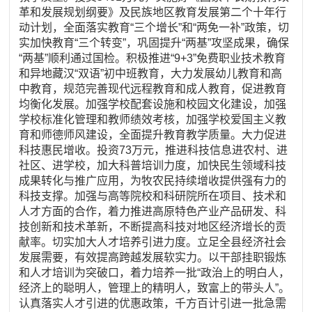
革和发展规划纲要》及民族地区教育发展第二个十年行
动计划，全面落实教育“三个增长”和“两免一补”政策，切
实加快教育“三个转变”，巩固提升“两基”攻坚成果，确保
“两基”顺利通过国检。积极推进“9+3”免费职业技术教育
和异地藏汉“双语”初中班教育，大力发展幼儿教育和高
中教育，规范完善现代远程教育和成人教育，促进教育
均衡化发展。加强学校配套设施和校园文化建设，加强
学校标准化管理和教师绩效考核，加强学校爱国主义教
育和师德师风建设，全面提升教育教学质量。大力促进
科技惠民增收。投资73万元，推进科技信息进农村、进
社区、进学校，加大科普培训力度，加快民生领域科技
成果转化与推广应用，为牧农民持续增收提供强有力的
科技支撑。加强与高等院校和科研院所在项目、技术和
人才方面的合作，着力推进高原特色产业产品研发、科
技创新和技术革新，不断提高科技对地区经济增长的贡
献率。切实加大人才培养引进力度。立足全县经济社会
发展需要，有效提高跨越发展软实力。以干部挂职锻炼
和人才培训为突破口，着力培养一批“政治上的明白人，
经济上的聪明人，管理上的精明人，致富上的带头人”。
认真落实人才引进的优惠政策，千方百计引进一批急需