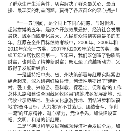
了群众生产生活条件，切实解决了群众最关心、最直
接、最现实的利益问题，赢得了各族群众的衷心拥护！
“十一五”期间，是全县上下同心同德、与时俱进、
超常拼搏的五年，是改革开放效果最好、经济社会发展
最快、城乡面貌变化最大、人民群众得到实惠最多的五
年。红原在全州目标绩效考核中，2006年、2008年和
2010年荣获一等奖，2007年和2009年荣获二等奖，连
续五年位居牧区县第一。五年来，我们既创造了物质新
财富，也创造了精神新财富；既汇聚了跨越新动力，又
取得了发展新经验：
一是坚持把中央、省、州决策部署与红原实际紧密
结合起来，深入研判红原县情，创造性地提出了“建新
村、强工业、兴旅游、重科教、保稳定、促和谐”的工作
总体思路和建设全国藏区牧区县“统筹城乡发展高地、现
代牧业示范基地、生态文化旅游胜地、团结进步和谐福
地”的奋斗目标，大力发扬“不甘落后、团结奋斗、争创
一流”的红原精神，凝心聚力，竞位争先，加快建设富
裕、文明、和谐的新红原。
二是坚持以科学发展观统领经济社会发展全局，加