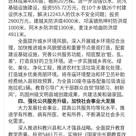
还林成果4000亩，植树20万株。进一步加强饮水、防汛
基础设施建设，投资555.72万元，在10个乡镇26个村建
设供水工程，解决12243人的饮水不安全问题；投资
2900万元，建城关防洪堤4000米、邛溪镇热坤村防洪堤
1000米、阿木乡防洪堤1300米、麦洼乡哈曲防洪堤
4911米。
全面提升城乡环境风貌。深入开展城乡环境综合治
理，加快推进城乡风貌塑造和重要节点景观打造，配套
建设基础设施，完善公共服务功能，彻底整治“脏、乱、
差”，打造良好的卫生环境。进一步实施城乡亮化、绿
化、美化、净化工程，推进农村生活垃圾无害化处理，
打造城乡优美亮丽环境。将寺庙环境整治和环卫员补助
经费纳入县财政预算，为全县10座寺庙各配备垃圾清运
拖拉机1辆。教育引导广大干部群众自觉“除陋习、树新
风”，巩固州级文明县城创建成果，共建洁美和谐家园。
四、强化公共服务升级，加快社会事业大发展
大力发展社会事业，提高公共服务均等化水平，推
进学有所教、病有所医、老有所养，不断满足社会多元
化需求。
深入推进科教兴县和人才强县战略。全面提升教育
教学质量。投资5461万元，实施好《国家中长期教育改