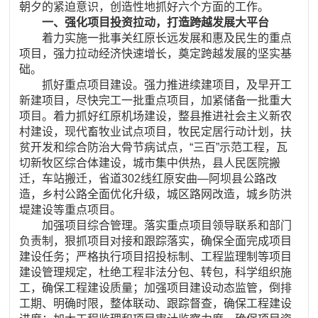
朝夕的紧迫意识，创造性地抓好六个方面的工作。
一、强化项目投资拉动，打造跨越发展大平台
着力实施一批事关红原长远发展和惠及民生的重点
项目，强力拉动经济快速增长，奠定跨越发展的坚实基
础。
抓好重点项目建设。强力推进续建项目，及早开工
新建项目，尽快完工一批重点项目，加紧储备一批重大
项目。着力抓好红原机场建设，整县推进社会主义新农
村建设，现代畜牧业试点项目，牧民定居行动计划，扶
贫开发和综合防治大骨节病试点，“三百”示范工程，瓦
切新牧区综合体建设，城市集中供热，县人民医院搬
迁，车站搬迁，省道302线红原安曲—阿坝县公路改
造，乡村公路全面优化升级，城区路网改造，城乡防洪
堤建设等重点项目。
加强项目综合管理。落实重点项目领导联系和部门
负责制，狠抓项目对接和跟踪落实，确保全面完成项目
建设任务；严格执行项目招投标制、工程监理制等项目
建设管理规定，杜绝工程非法分包、转包，科学组织施
工，确保工程建设质量；加强项目建设动态监管，倒排
工期、明确时限，整体联动、跟踪督查，确保工程建设