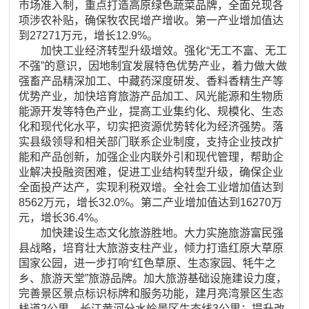
市场准入制，重点打造高原绿色蔬菜品牌，全面兑现各
项涉农补贴，确保牧农民增产增收。第一产业增加值达
到27271万元，增长12.9%。
加快工业经济转型升级增效。强化“无工不富、无工
不强”的意识，因地制宜发展特色优势产业，着力做大做
强畜产品精深加工、中藏药深度研发、香料香精生产等
优势产业，加快培育旅游产品加工、风光能源和生物质
能源开发等特色产业，提高工业集约化、规模化、生态
化和现代化水平，切实把资源优势转化为经济强势。落
实县级领导和相关部门联系企业制度，支持企业技改扩
能和产品创新，加强企业内联外引和现代管理，帮助企
业解决投融资困难，促进工业结构转型升级，确保企业
全面投产达产，实现利税双增。全社会工业增加值达到
8562万元，增长32.0%。第二产业增加值达到16270万
元，增长36.4%。
加快建设生态文化旅游胜地。大力实施旅游富民强
县战略，培育壮大旅游支柱产业，倾力打造红原大草原
国家公园，进一步打响“红色草原、生态家园、牦牛之
乡、旅游天堂”旅游品牌。加大旅游基础设施建设力度，
完善景区景点标识标牌和服务功能，建月亮湾景区生态
栈道2公里、长江黄河分水岭景区生态线3公里；提升改