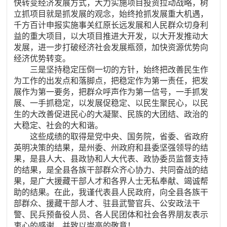
快转变经济发展方式，大力实施项目投资拉动战略，树
立抓项目就是抓发展的观念，始终抢抓发展重大机遇，
千方百计申报实施事关红原长远发展和人民群众切身利
益的重大项目，以大项目推进大开发，以大开发推动大
发展，进一步打破经济社会发展瓶颈，加快资源优势向
经济优势转变。
三是坚持稳定压倒一切的方针，始终把改善民生作
为工作的出发点和落脚点，把稳定作为第一责任，把发
展作为第一要务，把群众呼声作为第一信号，一手抓发
展、一手抓稳定，以发展促稳定、以民生聚民心，以民
生的大改善促进民心的大凝聚、民族的大团结、政治的
大稳定、社会的大和谐。
这些成绩的取得是党中央、国务院，省委、省政府
英明决策的结果，是州委、州政府和县委坚强领导的结
果，是县人大、县政协和人大代表、政协委员监督支持
的结果，是全县各族干部群众齐心协力、共同奋战的结
果，是广大援藏干部人才和各界人士无私奉献、竭诚帮
助的结果。在此，我谨代表县人民政府，向全县各族干
部群众、援藏干部人才、驻县武警官兵、公安政法干
警、民兵预备役人员、各人民团体和社会各界朋友表示
衷心的感谢，并致以崇高的敬意！