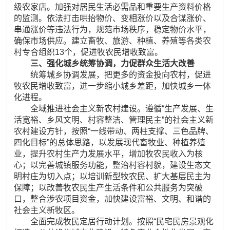
级农家店。加强对居民生活必需品和重要生产资料价格
的监测。依法打击哄抬物价、变相涨价以及合谋涨价、
串通涨价等违法行为，规范市场秩序，稳定物价水平，
确保市场供应。建立畜牧、旅游、种植、养殖等各类农
村专合组织13个，促进牧农民增收致富。
三、强化城乡统筹协调，力促群众生活大改善
统筹城乡协调发展，把更多的资金投向农村，促进
牧农民增收致富，进一步缩小城乡差距，加快城乡一体
化进程。
全域推进社会主义新农村建设。遵循“生产发展、生
活宽裕、乡风文明、村容整洁、管理民主”的社会主义新
农村建设方针，按照“一线带动、两柱支撑、三色品牌、
四化目标”的总体思路，以发展现代畜牧业、种植养殖
业，提升农村生产力发展水平，增加牧农民收入为核
心；以完善城镇服务功能，整治村容村貌，建设生态文
明村庄为切入点；以培训新型牧农民、扩大基层民主为
保障；以改善牧农民生产生活条件和公共服务为突破
口，整合涉农项目资金，加快建设富裕、文明、和谐的
社会主义新牧区。
全面完成牧民定居行动计划。按照“民宅民房景观化