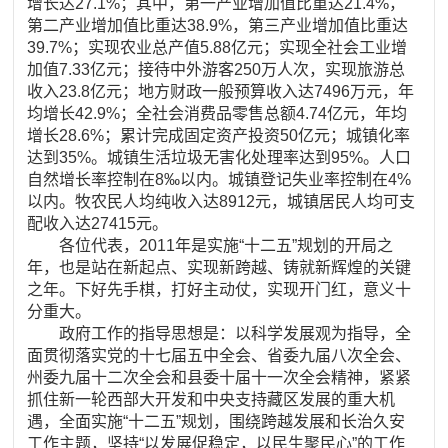
增长达27.1%；其中，第一产业增加值比重达21.4%，
第二产业增加值比重达38.9%，第三产业增加值比重达
39.7%；实现农业总产值5.88亿元；实现全社会工业增
加值7.33亿元；接待中外游客250万人次，实现旅游总
收入23.8亿元；地方财政一般预算收入达7496万元，年
均增长42.9%；全社会消费品零售总额4.74亿元，年均
增长28.6%；累计完成固定资产投资50亿元；城镇化率
达到35%。城镇生活垃圾无害化处理率达到95%。人口
自然增长率控制在8‰以内。城镇登记失业率控制在4%
以内。牧农民人均纯收入达8912元，城镇居民人均可支
配收入达27415元。
各位代表，2011年是实施“十二五”规划的开局之
年，也是站在新起点、实现新跨越、铸就新辉煌的关键
之年。下好先手棋，打好主动仗，实现开门红，意义十
分重大。
政府工作的指导思想是：以科学发展观为指导，全
面贯彻落实党的十七届五中全会、省委九届八次全会、
州委九届十二次全会和县委十届十一次全会精神，紧紧
抓住新一轮西部大开发和中央支持藏区发展的重大机
遇，全面实施“十二五”规划，围绕跨越发展和长治久安
工作主题，坚持“以发展促稳定，以民生聚民心”的工作