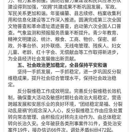
力、物力紧急驰援。国防后备力量建设和民兵应急分队
建设得到加强，“双拥”共建成果不断巩固发展，军政、
军民关系更加和谐。年鉴编纂、县志续修、档案收集利
用和信息化建设等工作深入推进。圆满完成第三次全国
文物普查和革命遗址遗迹普查，启动第六次全国人口普
查。气象监测和预报服务质量不断提升。青少年教育、
精神文明建设、统计、粮食、工商、物价、保密、邮
政、外事台侨、对外联络、无线电管理、残疾人、妇女
儿童、老龄、红十字会、无偿献血等工作取得新进步，
为全县经济社会发展做出新贡献。
五、社会政治更加稳定，全县保持平安和谐
坚持一手抓发展，一手抓稳定，进一步巩固反分裂
维稳成果，提升社会综合管理水平，保持社会政治稳
定。
反分裂维稳工作成效明显。完善反分裂维稳长效机
制，确保重大活动及敏感时期社会政治大局稳定，营造
跨越发展和安居乐业的良好环境，“团结稳定是福、分裂
动乱是祸”的观念深入人心，反分裂维稳工作由应急处置
转向常态管理、由积极应对转向主动作为、由总体稳定
转向长治久安。全年破获各类刑事案件31件，查处治安
案件19件，接办信访66件次，调处矛盾纠纷472起。