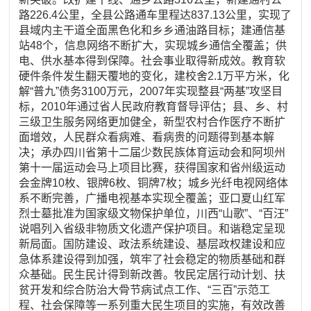
路226.4公里，全县公路通车里程达837.13公里，实现了
县域内主干道全面黑色化和乡乡通油路目标；建通信基
站48个，信息网络不断扩大，实现城乡通信全覆盖；供
电、供水基本得到保障。社会事业取得新成效。教育软
硬件条件发生翻天覆地的变化，建校舍2.1万平方米，化
解“普九”债务3100万元，2007年实现整县“两基”攻坚目
标，2010年通过省人民政府教育督导评估；县、乡、村
三级卫生服务网络更加健全，新型农村合作医疗不断扩
面增效，人民群众看病难、看病贵的问题得到基本解
决；承办四川省第十二届少数民族体育运动会和阿坝州
第十一届运动会马上项目比赛，获得国家和省州级运动
会金牌10枚、银牌6枚、铜牌7枚；城乡光纤电视网络体
系不断完善，广播电视基本实现全覆盖；亚口夏山红军
烈士墓批准为国家级文物保护单位，川西“山歌”、“百汪”
说唱列入省级非物质文化遗产保护项目。和谐稳定呈现
新局面。国防建设、政法系统建设、基层政权建设和应
急体系建设得到加强，筑牢了社会稳定的物质基础和群
众基础。民生民计得到新改善。牧民定居行动计划、扶
贫开发和综合防治大骨节病试点工作、“三百”示范工
程、社会保障等一系列重大民生项目的实施，有效改善