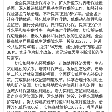
全面提高社会保障水平。扩大新型农村养老保险覆
盖面，深入推进城镇居民基本医疗保险工作，加强社会
保险基金专项治理，不断提高“五险”参保率。健全城乡
社会救助体系，强化城乡医疗救助、低保动态管理和资
金监管，推行分类施保，做到应保尽保，提高“五保”供
养水平和集中供养率。完善临时救助制度，切实解决低
保边缘群体、低收入群体和优抚对象的生活困难，全面
提高城乡居民最低生活保障水平。投资312万元，建设
公共租赁房40套；投资264万元，建设刷经寺镇廉租房
36套。实施住房制度改革，满足城镇居民不断增长的住
房需求。
切实加强生态环境保护。正确处理经济发展与生态
文明建设的关系，培育环保产业，发展生态经济，启动
第二轮天然林资源保护项目，全面落实草原生态补偿政
策，完成集体林权配套制度改革。科学合理开发利用土
地和矿产资源，切实加强地质灾害隐患排查和治理。加
强城乡环保基础设施建设，着力实施生态监测站建设、
重点企业污染源治理、污水处理厂建设、饮用水源地保
护等项目，努力构建资源节约型和环境友好型社会。治
理沙化草场4000亩，实施森林管护110万亩，巩固退耕