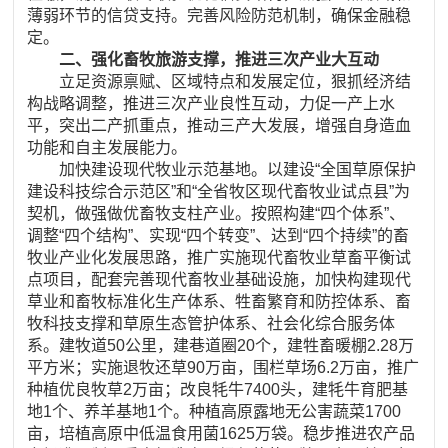
薄弱环节的信贷支持。完善风险防范机制，确保金融稳
定。
二、强化畜牧旅游支撑，推进三次产业大互动
立足资源禀赋、区域特点和发展定位，狠抓经济结
构战略调整，推进三次产业良性互动，力促一产上水
平，突出二产抓重点，推动三产大发展，增强自身造血
功能和自主发展能力。
加快建设现代牧业示范基地。以建设“全国草原保护
建设科技综合示范区”和“全省牧区现代畜牧业试点县”为
契机，做强做优畜牧支柱产业。按照构建“四个体系”、
调整“四个结构”、实现“四个转变”、达到“四个持续”的畜
牧业产业化发展思路，推广实施现代畜牧业草畜平衡试
点项目，配套完善现代畜牧业基础设施，加快构建现代
草业和畜牧标准化生产体系、牲畜繁育和防控体系、畜
牧科技支撑和草原生态管护体系、社会化综合服务体
系。建牧道50公里，建巷道圈20个，建牲畜暖棚2.28万
平方米；实施退牧还草90万亩，围栏草场6.2万亩，推广
种植优良牧草2万亩；改良牦牛7400头，建牦牛育肥基
地1个、养羊基地1个。种植高原露地无公害蔬菜1700
亩，培植高原中低温食用菌1625万袋。稳步推进农产品