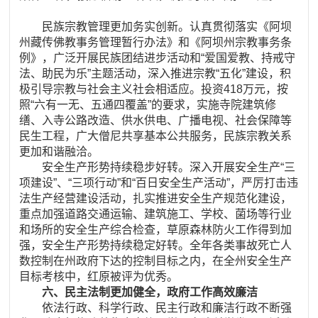
民族宗教管理更加务实创新。认真贯彻落实《阿坝
州藏传佛教事务管理暂行办法》和《阿坝州宗教事务条
例》，广泛开展民族团结进步活动和“爱国爱教、持戒守
法、助民为乐”主题活动，深入推进宗教“五化”建设，积
极引导宗教与社会主义社会相适应。投资418万元，按
照“六有一无、五通四覆盖”的要求，实施寺院建筑修
缮、入寺公路改造、供水供电、广播电视、社会保障等
民生工程，广大僧尼共享基本公共服务，民族宗教关系
更加和谐融洽。
安全生产形势持续稳步好转。深入开展安全生产“三
项建设”、“三项行动”和“百日安全生产活动”，严厉打击违
法生产经营建设活动，扎实推进安全生产规范化建设，
重点加强道路交通运输、建筑施工、学校、菌场等行业
和场所的安全生产综合检查，草原森林防火工作得到加
强，安全生产形势持续稳定好转。全年各类事故死亡人
数控制在州政府下达的控制目标之内，在全州安全生产
目标考核中，红原被评为优秀。
六、民主法制更加健全，政府工作高效廉洁
依法行政、科学行政、民主行政和廉洁行政不断强