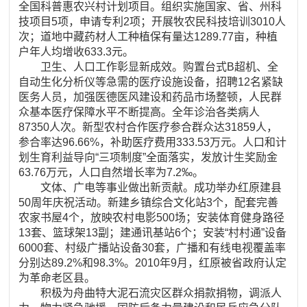
全国科普惠农兴村计划项目。组织实施国家、省、州科
技项目5项，申请专利2项；开展牧农民科技培训3010人
次；道地中藏药材人工种植保有量达1289.77亩，种植
户年人均增收633.3元。
卫生、人口工作彰显新成效。购置台式B超机、全
自动生化分析仪等急需的医疗设施设备，招聘12名紧缺
医务人员，加强医德医风建设和药品市场整顿，人民群
众基本医疗保障水平不断提高。全年诊治各类病人
87350人次。新型农村合作医疗参合群众达31859人，
参合率达96.66%，补助医疗费用333.53万元。人口和计
划生育利益导向“三项制度”全面落实，发放计生奖励金
63.76万元，人口自然增长率为7.2‰。
文体、广电等事业做出新贡献。成功举办红原建县
50周年庆祝活动。新建乡镇综合文化站3个，配套完善
农家书屋4个，放映农村电影500场；安装体育健身路径
13套、篮球架13副；建通讯基站6个；安装“村村通”设备
6000套、村级广播站设备30套，广播和有线电视覆盖率
分别达89.2%和98.3%。2010年9月，红原被省政府认定
为革命老区县。
积极为舟曲特大泥石流灾区群众捐款捐物，调派人