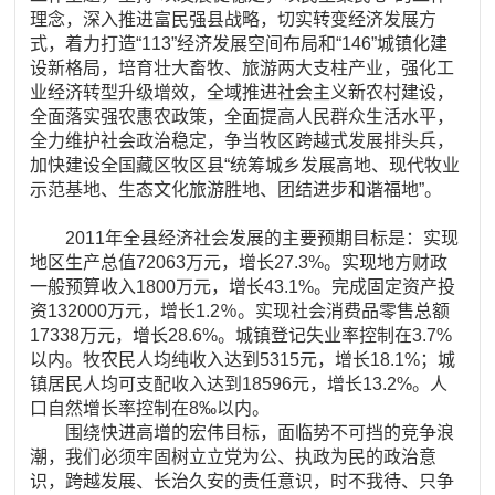
理念，深入推进富民强县战略，切实转变经济发展方
式，着力打造“113”经济发展空间布局和“146”城镇化建
设新格局，培育壮大畜牧、旅游两大支柱产业，强化工
业经济转型升级增效，全域推进社会主义新农村建设，
全面落实强农惠农政策，全面提高人民群众生活水平，
全力维护社会政治稳定，争当牧区跨越式发展排头兵，
加快建设全国藏区牧区县“统筹城乡发展高地、现代牧业
示范基地、生态文化旅游胜地、团结进步和谐福地”。
2011年全县经济社会发展的主要预期目标是：实现
地区生产总值72063万元，增长27.3%。实现地方财政
一般预算收入1800万元，增长43.1%。完成固定资产投
资132000万元，增长1.2％。实现社会消费品零售总额
17338万元，增长28.6%。城镇登记失业率控制在3.7%
以内。牧农民人均纯收入达到5315元，增长18.1%；城
镇居民人均可支配收入达到18596元，增长13.2%。人
口自然增长率控制在8‰以内。
围绕快进高增的宏伟目标，面临势不可挡的竞争浪
潮，我们必须牢固树立立党为公、执政为民的政治意
识，跨越发展、长治久安的责任意识，时不我待、只争