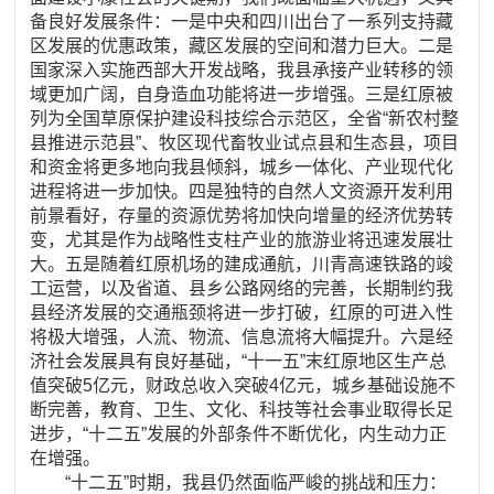
备良好发展条件：一是中央和四川出台了一系列支持藏
区发展的优惠政策，藏区发展的空间和潜力巨大。二是
国家深入实施西部大开发战略，我县承接产业转移的领
域更加广阔，自身造血功能将进一步增强。三是红原被
列为全国草原保护建设科技综合示范区，全省“新农村整
县推进示范县”、牧区现代畜牧业试点县和生态县，项目
和资金将更多地向我县倾斜，城乡一体化、产业现代化
进程将进一步加快。四是独特的自然人文资源开发利用
前景看好，存量的资源优势将加快向增量的经济优势转
变，尤其是作为战略性支柱产业的旅游业将迅速发展壮
大。五是随着红原机场的建成通航，川青高速铁路的竣
工运营，以及省道、县乡公路网络的完善，长期制约我
县经济发展的交通瓶颈将进一步打破，红原的可进入性
将极大增强，人流、物流、信息流将大幅提升。六是经
济社会发展具有良好基础，“十一五”末红原地区生产总
值突破5亿元，财政总收入突破4亿元，城乡基础设施不
断完善，教育、卫生、文化、科技等社会事业取得长足
进步，“十二五”发展的外部条件不断优化，内生动力正
在增强。
“十二五”时期，我县仍然面临严峻的挑战和压力：