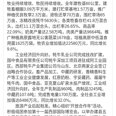
牧业持续增效、牧民持续增收。全年建牧道60公里，建
牲畜棚圈3.09万平方米，建打贮草基地1.57万亩，推广
种植优良牧草2.3万亩，退牧还草70万亩，围栏草场65
万亩，冻精改良牦牛5630头；各类牲畜存栏41.8万混合
头，出栏11.1万混合头，出栏率26.65%、商品率
22.09%；奶类产量达2.58万吨，肉类产量达9664吨。推
广种植高原露地无公害蔬菜1678亩，培植高原中低温食
用菌1625万袋。牧农业增加值达22580万元，同比增长
9.6%。
工业经济回升向好。牦牛乳业公司完成技改扩建，
国中食品有限责任公司牦牛深加工项目进驻成阿工业园
区。西部牦牛产业集团公司与山东、北京两家企业签订
战略合作协议。畜产品加工、中藏药研发、香精香料生
产等工业企业健康发展，红原奶粉、宇妥藏药、遛遛牛
牦牛肉、国中食品、亚克夏山矿泉水投产增效，工业经
济回升向好。全年生产乳制品960吨、肉制品3245吨、
中藏药107.6吨；完成售电量1700万度。全社会工业增
加值达6486万元，同比增长32.0%。
旅游产业后起勃发。精心组织“开放合作年”活动，
积极组团参加第十一届西部国际博览会。以举办建县五