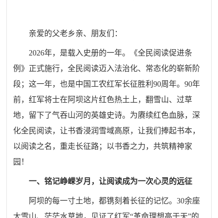
亲爱的父老乡亲、朋友们：
2026年，是载入史册的一年。《
全民阅读促进条
例
》正式施行，全民阅读迈入法治化、常态化的崭新阶
段；这一年，也是中国工农红军长征胜利90周年。90年
前，红军将士在阿坝这片红色热土上，翻雪山、过草
地，留下了气吞山河的英雄史诗。为赓续红色血脉，深
化全民阅读，让书香浸润雪域高原，让我们捧起书本，
以阅读之名，重走长征路；以书香之力，共筑精神家
园！
一、铭记峥嵘岁月，让阅读成为一次心灵的远征
阿坝的每一寸土地，都镌刻着长征的记忆。30余座
大雪山、茫茫水草地，见证了红军“革命理想高于天”的