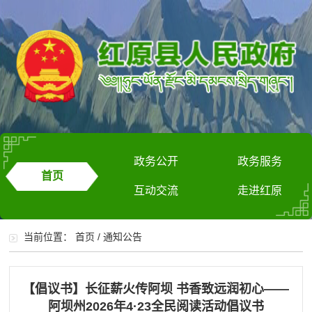
政务公开
政务服务
首页
互动交流
走进红原
当前位置：
首页
/
通知公告
【倡议书】长征薪火传阿坝 书香致远润初心——
阿坝州2026年4·23全民阅读活动倡议书