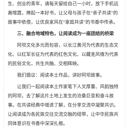
生、创业的青年，请每天留给自己一小时，放下手机远
离喧嚣，捧起一本好书，让父母与孩子在“亲子共读”的
故事中依偎，让优良家风在“家庭共读”的书香中传承。
三、融合地域特色，让阅读成为一座团结的桥梁
阿坝文化
多元而包容，以长江黄河为代表的生态文
化、以红军长征为代表的红色文化、以
藏羌风情
为代表
的民俗文化，共生共融、交相辉映。
我们倡议：阅读本土作品，讲好阿坝故事。
让我们一起阅读本土作家笔下人文厚重、风韵独特
的阿坝，去了解这片土地上发生的沧桑巨变和奋斗故
事。在共读经典中增进了解，在分享交流中凝聚共识。
让阅读成为各民族交往交流交融的纽带，让中华民族共
同体意识在书香中深深扎根。