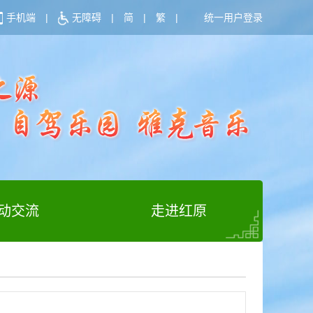
手机端
|
无障碍
|
简
|
繁
|
统一用户登录
动交流
走进红原