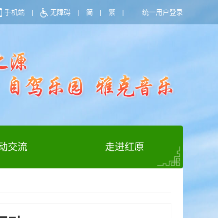
手机端
|
无障碍
|
简
|
繁
|
统一用户登录
动交流
走进红原