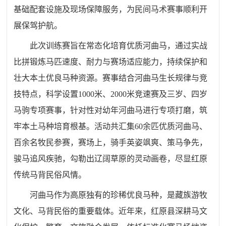
基础配套设施及现场保障服务，为民间马术赛事顺利开
展保驾护航。
此次训练赛旨在常态化培育优质
河曲马
，通过实战
比拼锻炼马匹速度、耐力与赛场适应能力，持续保护和
壮大本土优良马种资源。赛事结合河曲马生长规律与竞
技特点，科学设置1000米、2000米竞速赛及三岁、四岁
马驹专项赛事，针对性对幼年河曲马进行专项打磨，筑
牢本土马种培育根基。活动共汇集60余匹优质河曲马、
百余名牧民参赛，赛场上，骑手英姿飒爽、策马争先，
骏马追风疾驰，勾勒出辽阔草原的灵动画卷，尽显红原
传统马背民俗风情。
河曲马作为高原独有的珍稀优良马种，是藏族游牧
文化、马背民俗的重要载体。近年来，红原县深耕马文