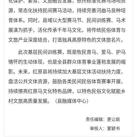
化保护、繁育、文旅融合发展，依托标准化赛马场地资
源，常态化扶持民间赛马活动，持续完善河曲马良种培
育体系。同时，县域以大型
赛马节
、民间训练赛、马术
展演为抓手，活化传承千年马文化，将传统民俗体育与
文旅产业深度结合，打造独具高原特色的文体旅名片。
此次基层民间训练赛，既是牧民育马、爱马、护马
情怀的生动体现，也是全县群众体育事业蓬勃发展的缩
影。未来，红原县将持续加大基层文体活动扶持力度，
盘活公共文体资源，鼓励各类民间民俗体育赛事开展，
持续擦亮红原马文化特色品牌，以特色民俗文化赋能乡
村文旅高质量发展。（县融媒体中心）
责任编辑：更让姐
审核人：蒙颖书