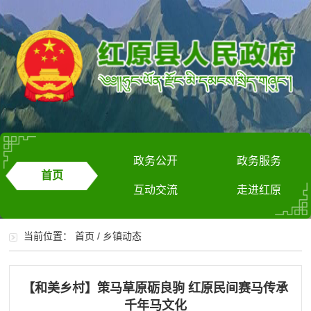
政务公开
政务服务
首页
互动交流
走进红原
当前位置：
首页
/
乡镇动态
【和美乡村】策马草原砺良驹 红原民间赛马传承
千年马文化