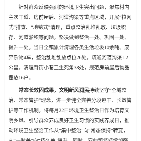
针对群众反映强烈的环境卫生突出问题，聚焦村内
主次干道、房前屋后、河道沟渠等重点区域，开展“拉网
式”排查、“地毯式”清理，重点整治乱堆乱放、垃圾积
存、河道淤积等问题，坚决做到整治一处、巩固一处、
提升一处。当日全镇累计清理各类生活垃圾10余吨、废
弃杂物4车，整治乱堆乱放点位26处，疏通河道沟渠1.2
公里，清理背街小巷卫生死角38处，规范房前屋后物品
摆放16户。
常态长效固成果，文明新风润民
持续坚守“全域整
治、常态管护”理念，进一步健全完善分段包干、长效管
护等工作机制，将每月22日环境卫生整治日作为培育文
明乡风、引导群众养成良好卫生习惯的实践养成日，推
动环境卫生整治工作从“集中整治”向“常态保持”转变，
从“一时美”向“持久美”提升。同时，安曲镇将持续加强