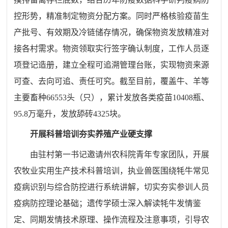
控形势，精准制定物资分配方案。同时严格核验疫苗生
产批号、有效期及冷链储存情况，确保物资发放精准对
接各村需求。物资领取实行签字确认制度，工作人员逐
项登记造册，建立全程可追溯管理台账，实现物资来源
可查、去向可追、责任可究。截至目前，覆盖牛、羊等
主要畜种66553头（只），累计发放各类疫苗10408瓶、
95.8万毫升，发放舔砖4325块。
开展科普培训夯实养殖产业硬支撑
由驻村第一书记邀请州农科院青年专家团队，开展
农牧业实用生产技术科普培训，执业兽医围绕牦牛常见
疫病识别与综合防控进行系统讲解，切实夯实参训人员
疫病防控理论基础；遗传学硕士深入解读牦牛发情鉴
定、同期发情技术原理、操作流程及注意事项，引导农