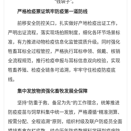
“钱袋子”。
严格检疫票证筑牢防疫第一道防线
前移安全防控关口，扎实做好产地检疫出证工作，
严明出证流程，落实现场拍照制度，细化各环节场景标
准，有力推进动物检疫信息化监管提质升级。同时强化
牲畜耳标全过程管控，严格执行耳标申领、佩戴、核销
全流程规范，推行检疫申报与耳标信息双向校验，实现
牲畜养殖、检疫全链条可追溯，牢牢守住检疫防疫底
线。
集中发放物资强化畜牧发展全保障
坚持“防重于救、备足为先”的工作理念，统筹推进
防疫疫苗与饲草料集中统一发放，严格遵循“精准测算、
按需分配、全程追溯”原则，组织村级及联户防疫员全面
摸排畜禽存栏底数，结合历年防疫数据科学研判疫病防