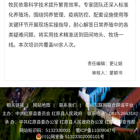
牧民依靠科学技术提升繁育效率。专家团队还深入标准
化养殖场，围绕饲养管理、疫病防控、配套设施使用等
关键环节开展现场实操指导，耐心解答日常养殖中的各
类疑难问题，将实用技术精准送到田间地头、牧场一
线。本次培训共覆盖60余人次。
责任编辑：更让姐
审核人：蒙颖书
相关链接
|
网站地图
|
联系我们
|
四川互联网联合辟谣平台
主办：中共红原县委员会 红原县人民政府 联系电话：0837-2663182
承 办：中共红原县委办公室 红原县人民政府办公室 红原县委宣传部
网站标识码：5132330001
蜀ICP备11009047号
川公网安备 51323302000101号