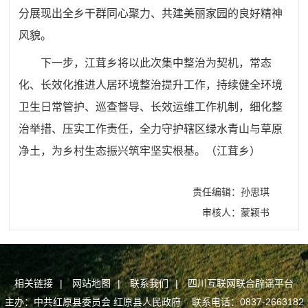
分展现出全乡干群同心聚力、共建美丽家园的良好精神
风貌。
下一步，江茸乡将以此次集中整治为契机，常态
化、长效化推进人居环境整治提升工作，持续健全环境
卫生日常管护、巡查督导、长效运维工作机制，细化整
治举措、压实工作责任，全力守护辖区绿水青山与草原
净土，为乡村生态振兴筑牢坚实根基。（江茸乡）
责任编辑：孙思琪
审核人：蒙颖书
相关链接
|
网站地图
|
联系我们
|
四川互联网联合辟谣平台
主办：中共红原县委员会 红原县人民政府 联系电话：0837-2663182