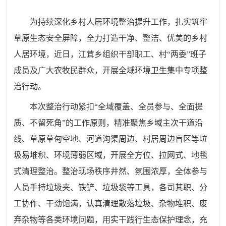
为持续深化乡村人居环境整治提升工作，扎实筑牢
草原生态安全屏障，全力打造干净、整洁、优美的乡村
人居环境，近日，
江茸乡
组织干部职工、村“两委”班子
成员及广大农牧民群众，开展全域环境卫生集中专项整
治行动。
本次整治行动紧扣“全域覆盖、全员参与、全面提
质、不留死角”的工作原则，精准聚焦乡域主次干道沿
线、草原草甸空地、河道沟渠周边、村居周边盲区等垃
圾易堆积、环境薄弱区域，开展全方位、拉网式、地毯
式清理整治。整治现场秩序井然、氛围浓厚，全体参与
人员手持垃圾夹、铁铲、垃圾袋等工具，各司其职、分
工协作、干劲饱满，认真清理散落垃圾、杂物堆积、废
弃杂物等各类环境问题，用实干践行生态保护理念，充