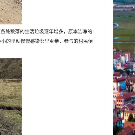
原各处散落的生活垃圾逐年增多，原本洁净的
小小的举动慢慢感染邻里乡亲，参与的村民便