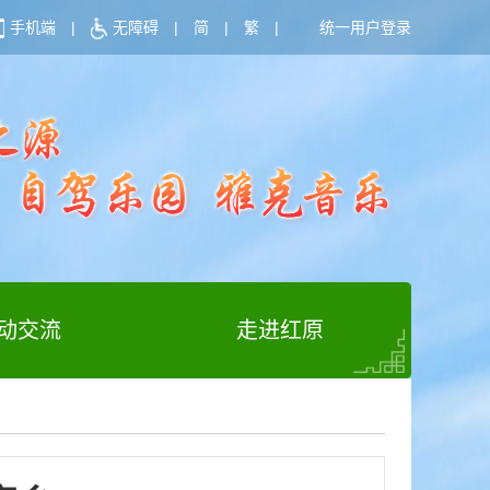
手机端
|
无障碍
|
简
|
繁
|
统一用户登录
动交流
走进红原