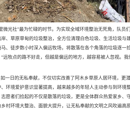
里微光社”最为忙碌的时节。为实现全域环境整治无死角，队员
沿岸、草原草甸的垃圾整治，全方位清理白色垃圾、生活垃圾与
骑马、徒步数小时深入偏远牧场，将散落在各个角落的垃圾逐一
“远牧点的路不好走，但越是偏远的地方，越容易被人忽视。我
年如一日的无私奉献，不仅切实改善了阿木乡草原人居环境，更
护、环境爱护意识显著提高，越来越多的年轻人主动参与到环境
，志愿者们捡起的不仅是散落的垃圾，更是全体群众热爱家乡、
力乡村环境大整治、面貌大提升，让无私奉献的文明之风吹遍高