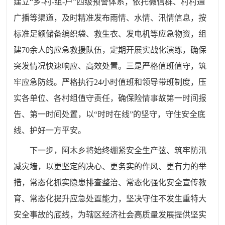
建立“乡-村-组-户”四级预警体系，依托微信群、村村通
广播等渠道，及时精准发布雨情、水情、汛情信息，按
标准足额储备编织袋、救生衣、发电机等应急物资，组
建70余人的应急救援队伍，定期开展实战化演练，确保
突发情况快速响应、高效处置。三是严格值班值守，筑
牢应急防线。严格执行24小时值班和领导带班制度，压
实各单位、各村组值守责任，确保险情事故第一时间报
告、第一时间处置，以“时时在线”的坚守，守住安全底
线、护好一方平安。
下一步，阿木乡将始终绷紧安全生产弦、筑牢防汛
减灾墙，以更坚定的决心、更务实的作风、更有力的举
措，常态化抓实隐患排查整治、常态化强化安全宣传教
育、常态化提升应急处置能力，坚决守住不发生重特大
安全事故的底线，为辖区经济社会高质量发展提供坚实