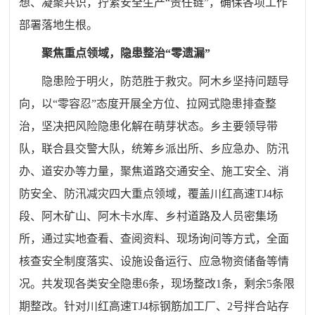
想、凝聚共识，拧紧安全生产“责任链”，确保各项工作
部署落地生根。
聚焦重点领域，隐患整治“零遗漏”
隐患险于明火，防范胜于救灾。阿木乡坚持问题导
向，以“零容忍”态度开展全方位、拉网式隐患排查整
治，坚决把风险隐患化解在萌芽状态。乡主要领导带
队，联合县交警大队，统筹乡派出所、乡应急办、防汛
办、道安办等力量，聚焦道路交通安全、施工安全、消
防安全、防汛减灾四大重点领域，覆盖川红高速TJ4标
段、阿木矿山、阿木卡水库、乡村道路及人员密集场
所，通过实地查看、查阅资料、现场询问等方式，全面
核查安全制度落实、设施设备运行、应急物资储备等情
况。共发现各类安全隐患6条，现场整改1条，剩余5条限
期整改。针对川红高速TJ4标钢筋加工厂、2号拌合站存