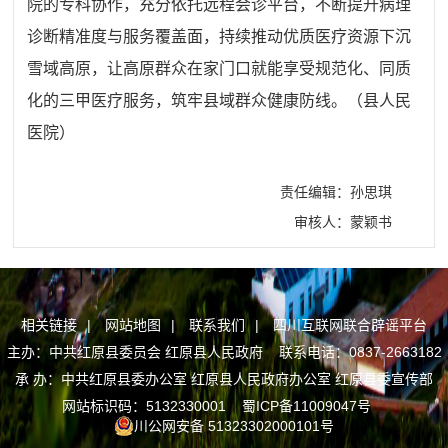
院的专科协作，充分依托远程会诊平台，不断提升病理
诊断精准度与服务覆盖面，持续推动优质医疗资源下沉
雪域高原，让高原群众在家门口就能享受规范化、同质
化的三甲医疗服务，筑牢县域群众健康防线。（县人民
医院）
责任编辑：孙思琪
审核人：蒙颖书
相关链接
|
网站地图
|
联系我们
|
四川互联网联合辟谣平台
主办：中共红原县委员会 红原县人民政府 联系电话：0837-2663182
承 办：中共红原县委办公室 红原县人民政府办公室 红原县委宣传部
网站标识码：5132330001
蜀ICP备11009047号
川公网安备 51323302000101号