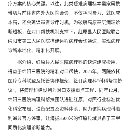
疗方案的核心关键。以往，此类疑难病理标本需家属携
带切片前往省内外大医院会诊，不仅耗时费力、就医成
本高，还会延误患者诊疗时机，为破解高原基层病理诊
断短板，在对口帮扶机制支撑下，红原县人民医院联合
绵阳市第三人民医院搭建远程
病理会诊
通道，实现病理
诊断本地化、精准化开展。
据介绍，红原县人民医院病理科的快速建成投用，
得益于绵阳三医院的精准对口帮扶，2025年，两院依托
医疗专科联盟
及托管协作框架，签订病理科“科科帮扶协
议”，将病理科建设列为对口支援重点工程，同年12月，
绵阳三医院病理科帮扶团队进驻红原，对照行业标准优
化科室布局、设备配置及资料体系，助力该院病理科顺
利通过官方评审，让海拔3500米的红原县域具备了三甲
同质化病理诊断能力。