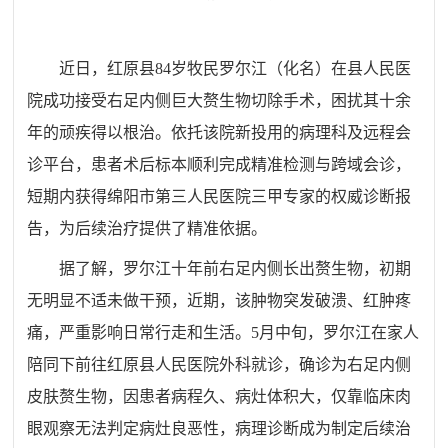
近日，红原县84岁牧民罗尔江（化名）在县人民医
院成功接受右足内侧巨大
赘生物
切除手术，困扰其十余
年的顽疾得以根治。依托该院新投用的病理科及远程会
诊平台，患者术后标本顺利完成精准检测与跨域会诊，
短期内获得绵阳市第三人民医院三甲专家的权威诊断报
告，为后续治疗提供了精准依据。
据了解，罗尔江十年前右足内侧长出赘生物，初期
无明显不适未做干预，近期，该肿物突发破溃、红肿疼
痛，严重影响日常行走和生活。5月中旬，罗尔江在家人
陪同下前往红原县人民医院外科就诊，确诊为右足内侧
皮肤赘生物，因患者病程久、病灶体积大，仅靠临床肉
眼观察无法判定病灶良恶性，病理诊断成为制定后续治