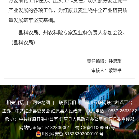
方要细化工作任务、压实工作责任，切实抓好麦洼牦牛
产业发展的各项工作，为红原县麦洼牦牛全产业链高质
量发展筑牢坚实基础。
县科农局、州农科院专家及业务负责人参加会议。
（县科农局）
责任编辑：孙思琪
审核人：蒙颖书
相关链接
|
网站地图
|
联系我们
|
四川互联网联合辟谣平台
主办：中共红原县委员会 红原县人民政府 联系电话：0837-2663182
承 办：中共红原县委办公室 红原县人民政府办公室 红原县委宣传部
网站标识码：5132330001
蜀ICP备11009047号
川公网安备 51323302000101号