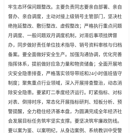
牢生态环保问题整改。主要负责同志要亲自部署、亲自
督办、亲自调度，主动对接上级销号主管部门，坚决杜
绝拖延整改、敷衍整改、虚假整改；严格执行重点问题
月调度、一般问题双月调度机制，对滞后事项挂牌督
办，同步做好责任单位技术指导、销号资料审核与归档
备案。要全面做好安全生产。加强沟通协调，优化完善
指挥体系，提前做好应急力量和物资储备；全面开展地
灾安全隐患排查，严格落实领导带班和24小时值班值守
制度；聚焦重点行业领域，深入开展排查整治，动态消
除安全隐患。要紧盯二季度经济运行。盯紧指标、对标
对表、倒排时序，常态化开展指标研判、短板分析、预
警提醒，全力稳住经济基本盘，为圆满完成全年经济社
会发展目标任务筑牢坚实支撑。要坚决筑牢廉政防线。
要以案为鉴、以案明纪，从身边案例、系统教训中受警