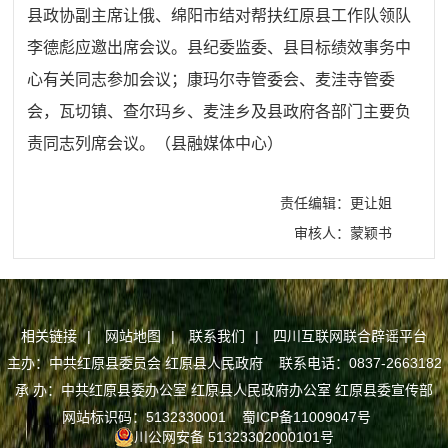
县政协副主席让俄、绵阳市结对帮扶红原县工作队领队
李德彪应邀出席会议。县纪委监委、县目标绩效事务中
心有关同志参加会议；康玛尔寺管委会、麦洼寺管委
会，瓦切镇、查尔玛乡、麦洼乡及县政府各部门主要负
责同志列席会议。（县融媒体中心）
责任编辑：更让姐
审核人：蒙颖书
相关链接
|
网站地图
|
联系我们
|
四川互联网联合辟谣平台
主办：中共红原县委员会 红原县人民政府 联系电话：0837-2663182
承 办：中共红原县委办公室 红原县人民政府办公室 红原县委宣传部
网站标识码：5132330001
蜀ICP备11009047号
川公网安备 51323302000101号