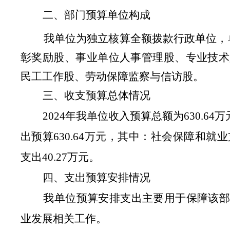
二、部门
预算单位构成
我单位为独立核算全额拨款行政单位，
彰奖励
股、
事业单位人事管理
股、专业技术
民工工作
股
、
劳动保障监察与信访股。
三、收支预算总体情况
202
4
年
我单位
收入预算总额为
630.64
万
出预算
630.64
万元，其中：社会保障和就业
支出
40.27
万元。
四、
支出预算安排情况
我单位
预算安排支出主要用于保障该
业发展相关工作。