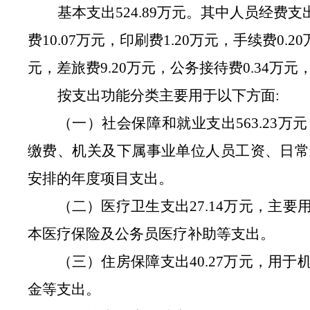
基本支出
524.89
万元
。
其中人员经费支
费
10.07
万元，印刷费
1.20
万元，手续费
0.20
元，差旅费
9.20
万元，公务接待费
0.
34
万元
按支出功能分类主要用于以下方面
:
（
一
）社会保障和就业
支出
563.23
万元
缴费
、
机关及下属事业单位人员工资、日常
安排的年度项目支出。
（
二
）医疗卫生
支出
27.14
万元
，
主要
本医疗保险及公务员医疗补助等支出。
（
三
）住房保障支出
40.27
万元
，用于
金等支出。