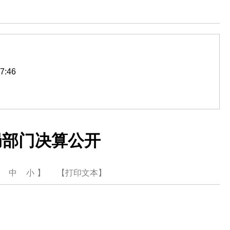
7:46
局部门决算公开
大
中
小
】
【打印文本】