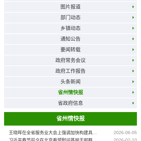
图片报道
部门动态
乡镇动态
通知公告
要闻转载
政府常务会议
政府工作报告
头条新闻
省州情快报
省政府信息
省州情快报
王晓晖在全省服务业大会上强调加快构建具有四川特色和优势的现代服务业体系奋力开创我省服务业高质量发展新局面施小琳主持于立军出席
2026-06-05
习近平春节前夕在北京看望慰问基层干部群众向全国各族人民致以美好的新春祝福祝各族人民幸福安康祝伟大祖国繁荣昌盛蔡奇陪同考察
2026-02-10